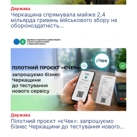
Держава
Черкащина спрямувала майже 2,4
мільярда гривень військового збору на
обороноздатність...
Держава
Пiлoтний прoєкт «єЧeк»: зaпрoшyємo
бізнес Черкащини до тестування нового...