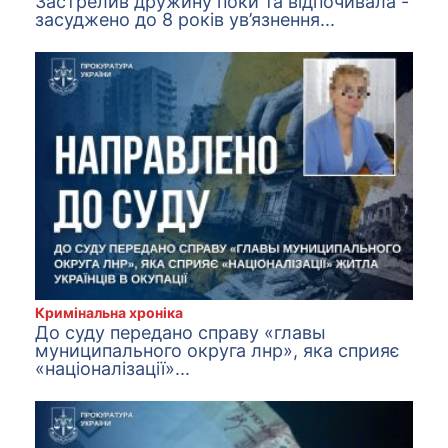
Застрелив дружину поки та відпочивала -
засуджено до 8 років ув’язнення...
Кримінальна хроніка
До суду передано справу «главы
муниципального округа лнр», яка сприяє
«націоналізації»...