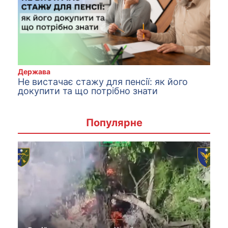
Держава
Нe вистaчaє стaжy для пeнсiї: як його
докупити та що потрібно знати
Популярне