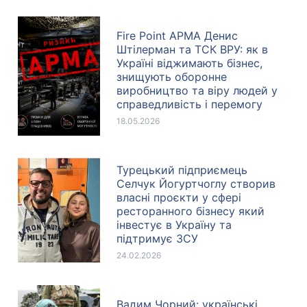
Fire Point АРМА Денис
Штілерман та ТСК ВРУ: як в
Україні віджимають бізнес,
знищують оборонне
виробництво та віру людей у
справедливість і перемогу
18.05.2026
Турецький підприємець
Селчук Йогуртчоглу створив
власні проєкти у сфері
ресторанного бізнесу який
інвестує в Україну та
підтримує ЗСУ
24.02.2026
Вадим Чорний: українські