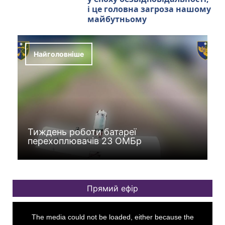
і це головна загроза нашому
майбутньому
Найголовніше
Тиждень роботи батареї
перехоплювачів 23 ОМБр
T
h
The media could not be loaded, either because the
i