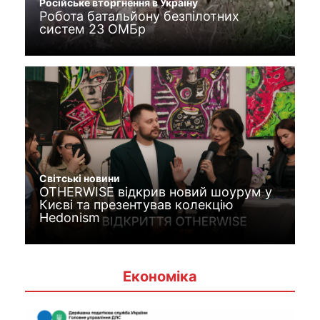
Російське вторгнення в Україну
Робота батальйону безпілотних
систем 23 ОМБр
Світські новини
OTHERWISE відкрив новий шоурум у
Києві та презентував колекцію
Hedonism
Економіка