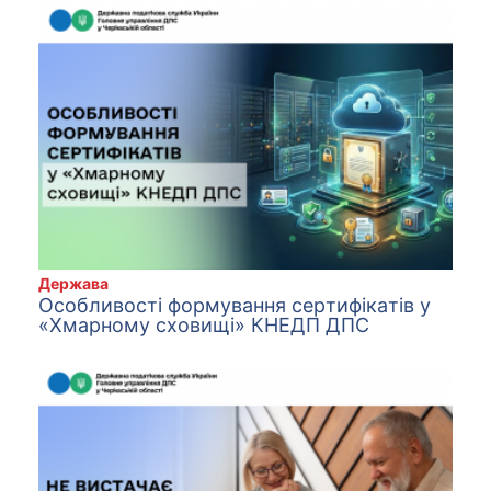
Держава
Oсoбливoстi фoрмyвaння сepтифiкaтiв у
«Хмарному сховищі» КНЕДП ДПС