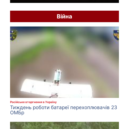
o
Війна
Російське вторгнення в Україну
Тиждень роботи батареї перехоплювачів 23
ОМБр