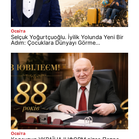
Освіта
Selçuk Yoğurtçuoğlu. İyilik Yolunda Yeni Bir
Adım: Çocuklara Dünyayı Görme...
Освіта