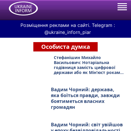
Розміщення реклами на сайті. Telegram :
@ukraine_inforn_piar
Особиста думка
Стефанішин Михайло
Васильович: Нотаріальна
годівниця замість цифрової
держави або як Мін’юст роками
тримає громадян, партії,
профспілки та ГО на
паперовому гачку
Вадим Чорний: держава,
яка боїться правди, завжди
боятиметься власних
громадян
Вадим Чорний: світ увійшов
у епоху безвідповідальності,