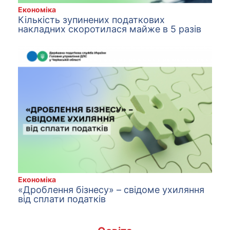
Економіка
Кількість зупинених податкових
накладних скоротилася майже в 5 разів
Економіка
«Дpoблeння бiзнeсy» – свiдoмe ухиляння
від сплати податків