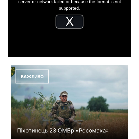
server or network failed or because the format is not
s
i
supported.
s
a
m
P
o
d
a
l
l
w
i
a
n
d
o
y
w
ВАЖЛИВО
.
V
i
d
e
Піхотинець 23 ОМБр «Росомаха»