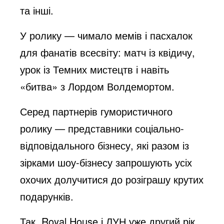
та інші.
У ролику — чимало мемів і пасхалок
для фанатів всесвіту: матч із квідичу,
урок із Темних мистецтв і навіть
«битва» з Лордом Волдемортом.
Серед партнерів гумористичного
ролику — представники соціально-
відповідального бізнесу, які разом із
зірками шоу-бізнесу запрошують усіх
охочих долучитися до розіграшу крутих
подарунків.
Так, Royal House і ЛУН уже другий рік