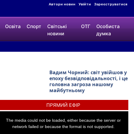
Автори новин
Увійти
Зареєструватися
Освіта
Спорт
Світські
ОТГ
Особиста
новини
думка
Вадим Чорний: світ увійшов у
епоху безвідповідальності, і це
головна загроза нашому
майбутньому
T
h
The media could not be loaded, either because the server or
network failed or because the format is not supported.