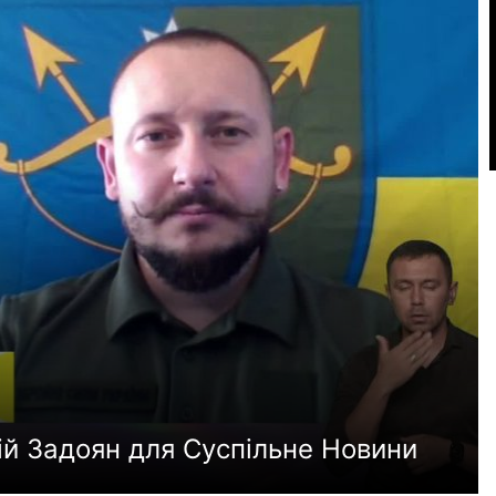
s
l
i
.
ій Задоян для Суспільне Новини