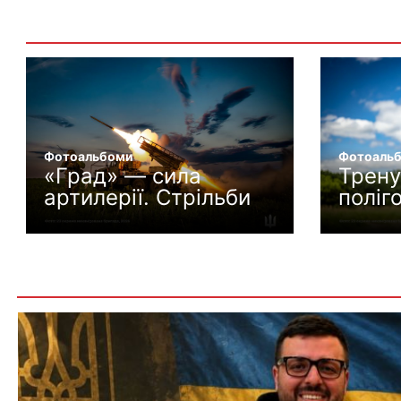
Фотоальбоми
Фотоаль
«Град» — сила
Трену
артилерії. Стрільби
поліг