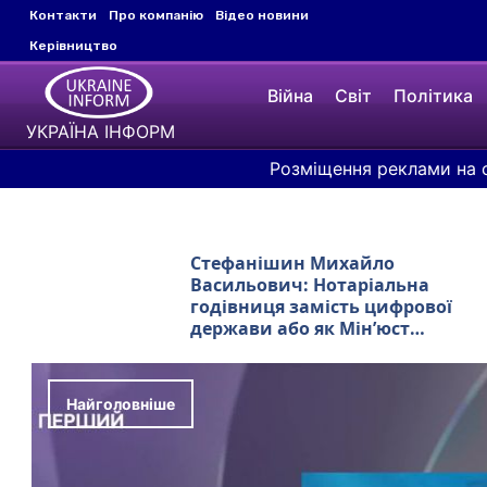
Контакти
Про компанію
Відео новини
Керівництво
Війна
Світ
Політика
УКРАЇНА ІНФОРМ
Розміщення реклами на с
Стефанішин Михайло
Васильович: Нотаріальна
годівниця замість цифрової
держави або як Мін’юст
роками тримає громадян,
партії, профспілки та ГО на
паперовому гачку
Найголовніше