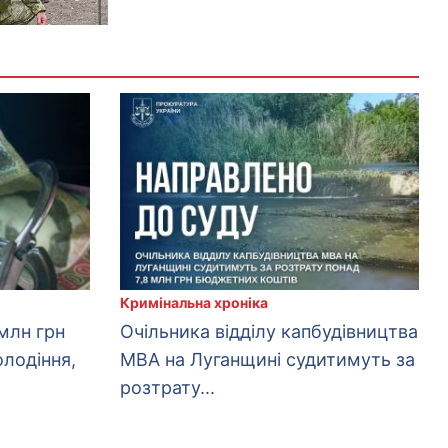
Кримінальна хроніка
млн грн
Очільника відділу капбудівництва
олодіння,
МВА на Луганщині судитимуть за
розтрату...