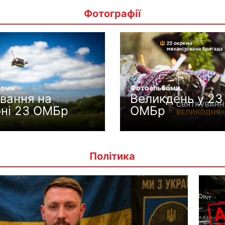
Фотографії
боми
Фотоальбоми
вання на
Великдень у 23
оні 23 ОМБр
ОМБр
Політика