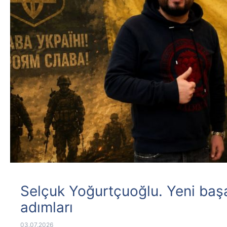
Selçuk Yoğurtçuoğlu. Yeni başa
adımları
03.07.2026