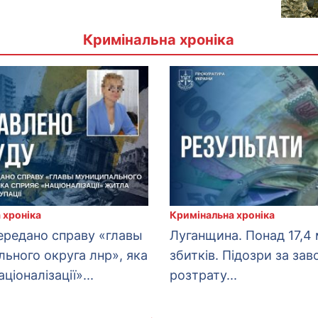
Кримінальна хроніка
 хроніка
Кримінальна хроніка
ередано справу «главы
Луганщина. Понад 17,4 
ьного округа лнр», яка
збитків. Підозри за зав
ціоналізації»...
розтрату...