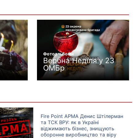
Фотоальбоми
Вербна Неділя у 23
ОМБр
Fire Point АРМА Денис Штілерман
та ТСК ВРУ: як в Україні
віджимають бізнес, знищують
оборонне виробництво та віру