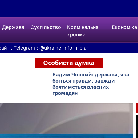
Держава
Суспільство
Кримінальна
Економіка
хроніка
айті. Telegram :
@ukraine_inforn_piar
Особиста думка
Вадим Чорний: держава, яка
боїться правди, завжди
боятиметься власних
громадян
i
s
i