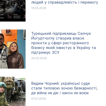
людей у справедливість і перемогу
18.05.2026
Турецький підприємець Селчук
Йогуртчоглу створив власні
проєкти у сфері ресторанного
бізнесу який інвестує в Україну та
підтримує ЗСУ
24.02.2026
Вадим Чорний: українські суди
стали тиловою зоною безкарності,
де війна не діє і закон не воює
07.01.2026