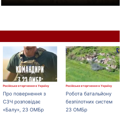
Російське вторгнення в Україну
Російське вторгнення в Україну
Про повернення з
Робота батальйону
СЗЧ розповідає
безпілотних систем
«Балу», 23 ОМБр
23 ОМБр