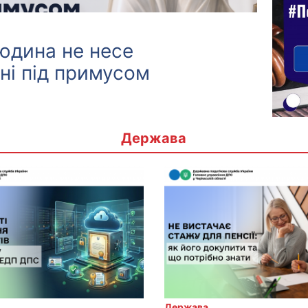
людина не несе
ені під примусом
Держава
Держава