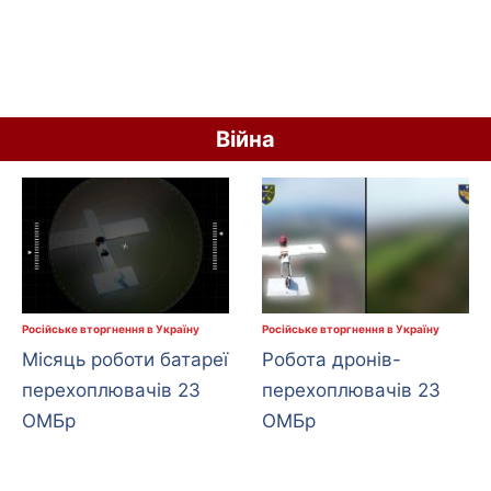
Війна
Російське вторгнення в Україну
Російське вторгнення в Україну
Місяць роботи батареї
Робота дронів-
перехоплювачів 23
перехоплювачів 23
ОМБр
ОМБр