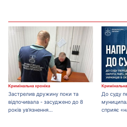
Кримінальна хроніка
Кримінальна
Застрелив дружину поки та
До суду п
відпочивала - засуджено до 8
муниципал
років ув’язнення...
сприяє «на