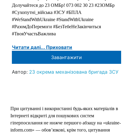
Долучайтеся до 23 ОМБр! 073 002 30 23 #23ОМБр
#Сухопутні_війська #ЗСУ #БПЛА
#WeStandWithUkraine #StandWithUkraine
#РазомДоПеремоги #БезТебеНеЗакінчиться
#ТвояУчастьВажлива
Читати далі...
Приховати
Завантажити
Автор:
23 окрема механізована бригада ЗСУ
При цитуванні і використанні будь-яких матеріалів в
Інтернеті відкриті для пошукових систем
гіперпосилання не нижче першого абзацу на «ukraine-
inform.com» — обов’язкові, крім того, цитування