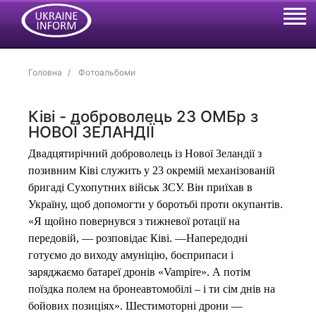
Головна
Фотоальбоми
Ківі - доброволець 23 ОМБр з
НОВОЇ ЗЕЛАНДІЇ
Двадцятирічний доброволець із Нової Зеландії з
позивним Ківі служить у 23 окремій механізованій
бригаді Сухопутних військ ЗСУ. Він приїхав в
Україну, щоб допомогти у боротьбі проти окупантів.
«Я щойно повернувся з тижневої ротації на
передовій, — розповідає Ківі. —Напередодні
готуємо до виходу амуніцію, боєприпаси і
заряджаємо батареї дронів «Vampire». А потім
поїздка полем на бронеавтомобілі – і ти сім днів на
бойових позиціях». Шестимоторні дрони —