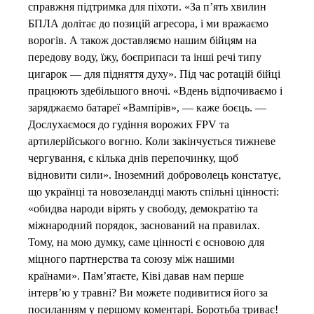
справжня підтримка для піхоти. «За п’ять хвилин
БПЛА долітає до позицій агресора, і ми вражаємо
ворогів. А також доставляємо нашим бійцям на
передову воду, їжу, боєприпаси та інші речі типу
цигарок — для підняття духу». Під час ротацій бійці
працюють здебільшого вночі. «Вдень відпочиваємо і
заряджаємо батареї «Вампірів», — каже боєць. —
Дослухаємося до гудіння ворожих FPV та
артилерійського вогню. Коли закінчується тижневе
чергування, є кілька днів перепочинку, щоб
відновити сили». Іноземний доброволець констатує,
що українці та новозеландці мають спільні цінності:
«обидва народи вірять у свободу, демократію та
міжнародний порядок, заснований на правилах.
Тому, на мою думку, саме цінності є основою для
міцного партнерства та союзу між нашими
країнами». Пам’ятаєте, Ківі давав нам перше
інтерв’ю у травні? Ви можете подивитися його за
посиланням у першому коментарі. Боротьба триває!