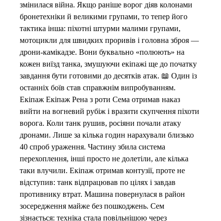
змінилася війна. Якщо раніше ворог діяв колонами
бронетехніки й великими групами, то тепер його
тактика інша: піхотні штурми малими групами,
мотоцикли для швидких проривів і головна зброя —
дрони-камікадзе. Вони буквально «полюють» на
кожен виїзд танка, змушуючи екіпажі ще до початку
завдання бути готовими до десятків атак. 📖 Один із
останніх боїв став справжнім випробуванням.
Екіпаж Екіпаж Рена з роти Сема отримав наказ
вийти на вогневий рубіж і вразити скупчення піхоти
ворога. Коли танк рушив, росіяни почали атаку
дронами. Лише за кілька годин нарахували близько
40 спроб ураження. Частину збила система
перехоплення, інші просто не долетіли, але кілька
таки влучили. Екіпаж отримав контузії, проте не
відступив: танк відпрацював по цілях і завдав
противнику втрат. Машина повернулася в район
зосередження майже без пошкоджень. Сем
зізнається: техніка стала повільнішою через