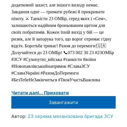
додатковий захист, але іншого виходу немає.
Завдання одне — тримати рубежі й прикривати
піхоту. ⚔️ Танкісти 23 ОМБр, серед яких і «Сем»,
залишаються надійним броньованим щитом для
своїх побратимів. Кожен їхній вихід у бій — це
ризик, але й запорука того, що ворог отримає гідну
відсіч. Боротьба триває! Разом до перемоги!🇺🇦
Долучайтеся до 23 ОМБр! 📞073 002 30 23 #23ОМБр
#ЗСУ #Сухопутні_війська #танкісти #воїни
#Новопавлівськийнапрямок #СлаваЗСУ
#СлаваУкраїні #РазомДоПеремоги
#БезТебеНеЗакінчиться #ТвояУчастьВажлива
Читати далі...
Приховати
Завантажити
Автор:
23 окрема механізована бригада ЗСУ