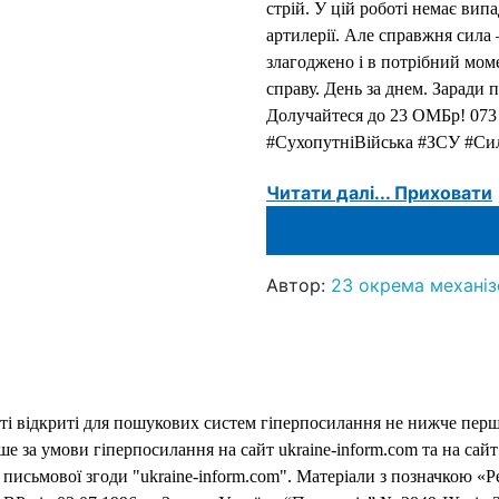
стрій. У цій роботі немає ви
артилерії. Але справжня сила
злагоджено і в потрібний мом
справу. День за днем. Заради 
Долучайтеся до 23 ОМБр! 07
#СухопутніВійська #ЗСУ #С
Читати далі...
Приховати
Автор:
23 окрема механіз
еті відкриті для пошукових систем гіперпосилання не нижче першо
 за умови гіперпосилання на сайт ukraine-inform.com та на сайт
письмової згоди "ukraine-inform.com". Матеріали з позначкою «Р