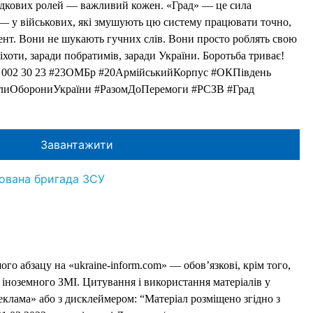
падкових ролей — важливий кожен. «Град» — це сила
 — у військових, які змушують цю систему працювати точно,
ент. Вони не шукають гучних слів. Вони просто роблять свою
піхоти, заради побратимів, заради України. Боротьба триває!
3 002 30 23 #23ОМБр #20АрмійськийКорпус #ОКПівдень
илиОборониУкраїни #РазомДоПеремоги #РСЗВ #Град
Завантажити
ована бригада ЗСУ
го абзацу на «ukraine-inform.com» — обов’язкові, крім того,
 іноземного ЗМІ. Цитування і використання матеріалів у
еклама» або з дисклеймером: “Матеріал розміщено згідно з