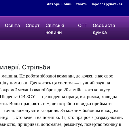
Автори новин
Увійти
Зареєструватися
Освіта
Спорт
Світські
ОТГ
Особиста
новини
думка
лерії. Стрільби
 машина. Це робота зібраної команди, де кожен знає своє
і ціну помилки. Для когось ця система — гучний звук на
-ї окремої механізованої бригади 20 армійського корпусу
Південь» СВ ЗСУ — це щоденна праця, витримка, холодна
 діяти. Вони працюють там, де потрібно швидко приймати
 і точно виконувати завдання. За кожним бойовим виходом
ину. Ті, хто веде її на позицію. Ті, хто працює з розрахунками,
равністю, прикриває, допомагає, ремонтує, повертає техніку в