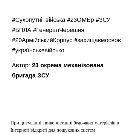
#Сухопутні_війська #23ОМБр #ЗСУ
#БПЛА #ГенералЧерешня
#20АрмійськийКорпус #захищаємосвоє
#українськевійсько
Автор:
23 окрема механізована
бригада ЗСУ
При цитуванні і використанні будь-яких матеріалів в
Інтернеті відкриті для пошукових систем