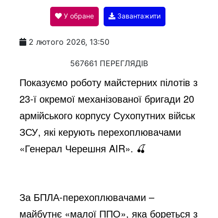
У обране
Завантажити
a
2 лютого 2026, 13:50
y
567661 ПЕРЕГЛЯДІВ
Показуємо роботу майстерних пілотів з
V
23-ї окремої механізованої бригади 20
армійського корпусу Сухопутних військ
i
ЗСУ, які керують перехоплювачами
«Генерал Черешня AIR». 🍒
d
e
За БПЛА-перехоплювачами –
майбутнє «малої ППО», яка бореться з