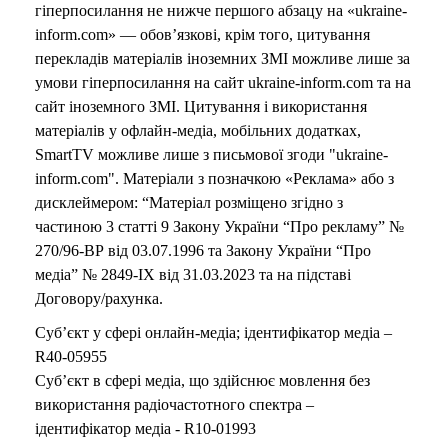
гіперпосилання не нижче першого абзацу на «ukraine-
inform.com» — обов’язкові, крім того, цитування
перекладів матеріалів іноземних ЗМІ можливе лише за
умови гіперпосилання на сайт ukraine-inform.com та на
сайт іноземного ЗМІ. Цитування і використання
матеріалів у офлайн-медіа, мобільних додатках,
SmartTV можливе лише з письмової згоди "ukraine-
inform.com". Матеріали з позначкою «Реклама» або з
дисклеймером: “Матеріал розміщено згідно з
частиною 3 статті 9 Закону України “Про рекламу” №
270/96-ВР від 03.07.1996 та Закону України “Про
медіа” № 2849-IX від 31.03.2023 та на підставі
Договору/рахунка.
Суб’єкт у сфері онлайн-медіа; ідентифікатор медіа –
R40-05955
Суб’єкт в сфері медіа, що здійснює мовлення без
використання радіочастотного спектра –
ідентифікатор медіа - R10-01993