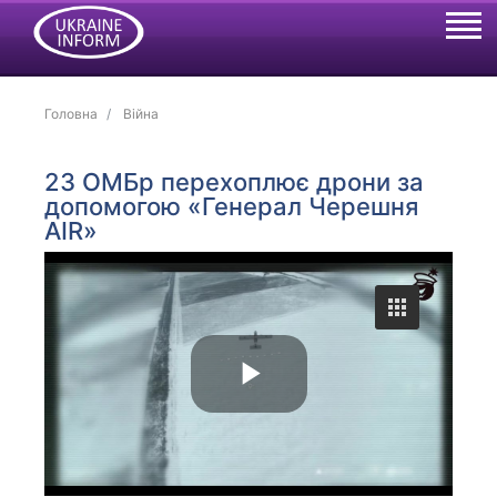
Головна
Війна
23 ОМБр перехоплює дрони за
допомогою «Генерал Черешня
AIR»
P
l