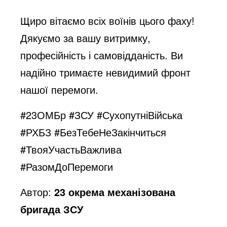
Щиро вітаємо всіх воїнів цього фаху!
Дякуємо за вашу витримку,
професійність і самовідданість. Ви
надійно тримаєте невидимий фронт
нашої перемоги.
#23ОМБр #ЗСУ #СухопутніВійська
#РХБЗ #БезТебеНеЗакінчиться
#ТвояУчастьВажлива
#РазомДоПеремоги
Автор:
23 окрема механізована
бригада ЗСУ