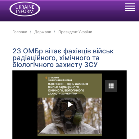
Головна
Держава
Президент України
23 ОМБр вітає фахівців військ
радіаційного, хімічного та
біологічного захисту ЗСУ
P
l