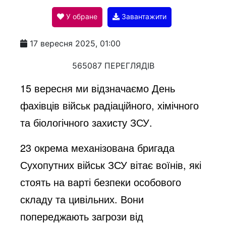
У обране
Завантажити
a
17 вересня 2025, 01:00
y
565087 ПЕРЕГЛЯДІВ
15 вересня ми відзначаємо День
V
фахівців військ радіаційного, хімічного
та біологічного захисту ЗСУ.
i
23 окрема механізована бригада
Сухопутних військ ЗСУ вітає воїнів, які
d
стоять на варті безпеки особового
складу та цивільних. Вони
e
попереджають загрози від