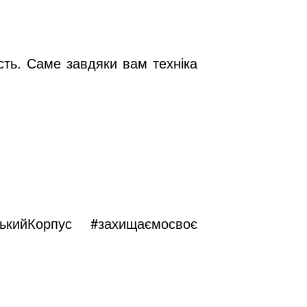
сть. Саме завдяки вам техніка
ькийКорпус
#захищаємосвоє