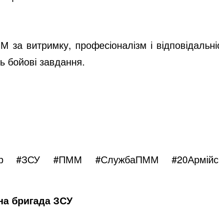
за витримку, професіоналізм і відповідальні
ь бойові завдання.
р
#ЗСУ
#ПММ
#СлужбаПММ
#20Армійс
на бригада ЗСУ