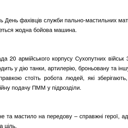
i
ють День фахівців служби пально-мастильних ма
d
иметься жодна бойова машина.
e
ада 20 армійського корпусу Сухопутних військ
дить у дію танки, артилерію, броньовану та іншу
o
равкою стоїть робота людей, які зберігають
бійну подачу ПММ у підрозділи.
ьне та мастило на передову – справжні герої, а
 ціль.