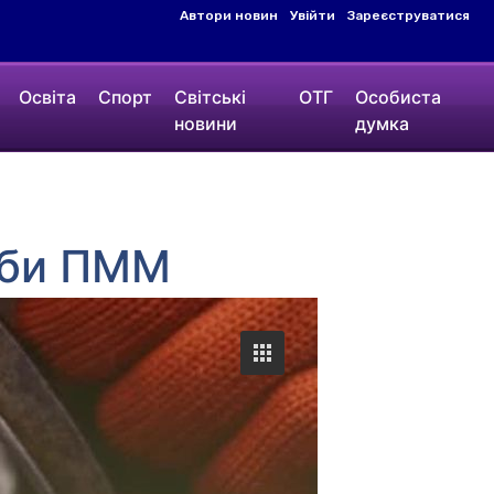
Автори новин
Увійти
Зареєструватися
Освіта
Спорт
Світські
ОТГ
Особиста
новини
думка
жби ПММ