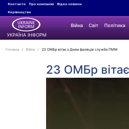
Контакти
Про компанію
Відео новини
Керівництво
Війна
Світ
Політика
УКРАЇНА ІНФОРМ
Головна
Війна
23 ОМБр вітає з Днем фахівців служби ПММ
23 ОМБр віта