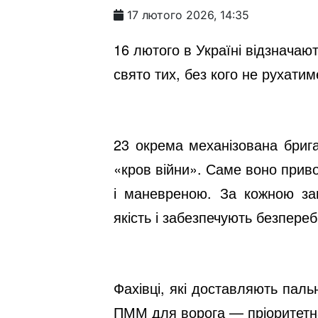
17 лютого 2026, 14:35
16 лютого в Україні відзнача
свято тих, без кого не рухат
23 окрема механізована бриг
«кров війни». Саме воно приво
і маневреною. За кожною зап
якість і забезпечують безпере
Фахівці, які доставляють пал
ПММ для ворога — пріоритетна