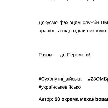
Дякуємо фахівцям служби ПММ 
працює, а підрозділи виконуют
Разом — до Перемоги!
#Сухопутні_війська
#23ОМБ
#українськевійсько
Автор:
23 окрема механізова