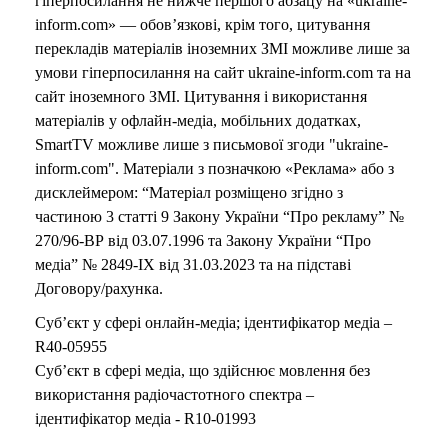
гіперпосилання не нижче першого абзацу на «ukraine-
inform.com» — обов’язкові, крім того, цитування
перекладів матеріалів іноземних ЗМІ можливе лише за
умови гіперпосилання на сайт ukraine-inform.com та на
сайт іноземного ЗМІ. Цитування і використання
матеріалів у офлайн-медіа, мобільних додатках,
SmartTV можливе лише з письмової згоди "ukraine-
inform.com". Матеріали з позначкою «Реклама» або з
дисклеймером: “Матеріал розміщено згідно з
частиною 3 статті 9 Закону України “Про рекламу” №
270/96-ВР від 03.07.1996 та Закону України “Про
медіа” № 2849-IX від 31.03.2023 та на підставі
Договору/рахунка.
Суб’єкт у сфері онлайн-медіа; ідентифікатор медіа –
R40-05955
Суб’єкт в сфері медіа, що здійснює мовлення без
використання радіочастотного спектра –
ідентифікатор медіа - R10-01993