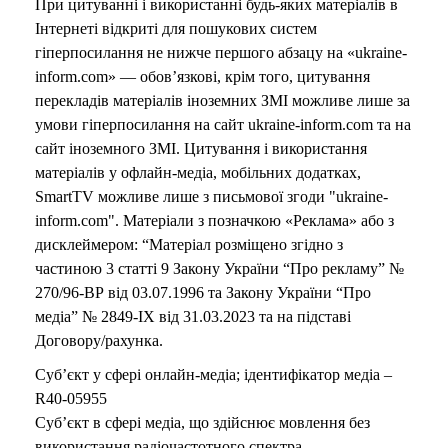
При цитуванні і використанні будь-яких матеріалів в
Інтернеті відкриті для пошукових систем
гіперпосилання не нижче першого абзацу на «ukraine-
inform.com» — обов’язкові, крім того, цитування
перекладів матеріалів іноземних ЗМІ можливе лише за
умови гіперпосилання на сайт ukraine-inform.com та на
сайт іноземного ЗМІ. Цитування і використання
матеріалів у офлайн-медіа, мобільних додатках,
SmartTV можливе лише з письмової згоди "ukraine-
inform.com". Матеріали з позначкою «Реклама» або з
дисклеймером: “Матеріал розміщено згідно з
частиною 3 статті 9 Закону України “Про рекламу” №
270/96-ВР від 03.07.1996 та Закону України “Про
медіа” № 2849-IX від 31.03.2023 та на підставі
Договору/рахунка.
Суб’єкт у сфері онлайн-медіа; ідентифікатор медіа –
R40-05955
Суб’єкт в сфері медіа, що здійснює мовлення без
використання радіочастотного спектра –