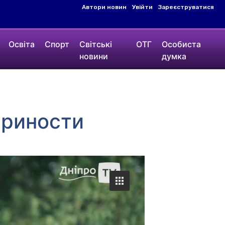
Автори новин
Увійти
Зареєструватися
Освіта
Спорт
Світські
ОТГ
Особиста
новини
думка
приности