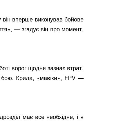
у він вперше виконував бойове
ття», — згадує він про момент,
оботі ворог щодня зазнає втрат.
і бою. Крила, «мавіки», FPV —
розділ має все необхідне, і я