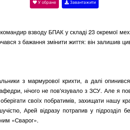
V
У обране
Завантажити
i
командир взводу БПАК у складі 23 окремої мех
d
очався з бажання змінити життя: він залишив ци
e
льники з мармурової крихти, а далі опинився
o
кафедри, нічого не пов'язувало з ЗСУ. Але я по
 оберігати своїх побратимів, захищати нашу кра
шучістю, Арей відразу потрапив у підрозділ бе
ним «Сварог».