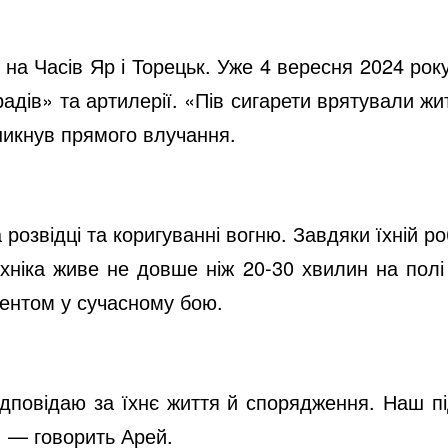
на Часів Яр і Торецьк. Уже 4 вересня 2024 рок
адів» та артилерії. «Пів сигарети врятували жи
никнув прямого влучання.
розвідці та коригуванні вогню. Завдяки їхній р
ехніка живе не довше ніж 20-30 хвилин на пол
ментом у сучасному бою.
дповідаю за їхнє життя й спорядження. Наш під
, — говорить Арей.