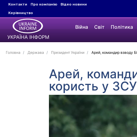
Контакти
Про компанію
Відео новини
Керівництво
Війна
Світ
Політика
УКРАЇНА ІНФОРМ
Головна
Держава
Президент України
Арей, командир взводу Б
Арей, команди
користь у ЗСУ