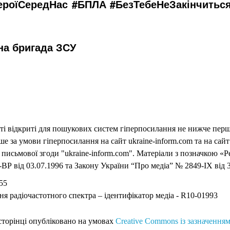
ероїСередНас
#БПЛА
#БезТебеНеЗакінчитьс
на бригада ЗСУ
еті відкриті для пошукових систем гіперпосилання не нижче першо
 за умови гіперпосилання на сайт ukraine-inform.com та на сайт
письмової згоди "ukraine-inform.com". Матеріали з позначкою «Р
ВР від 03.07.1996 та Закону України “Про медіа” № 2849-IX від 3
55
ня радіочастотного спектра – ідентифікатор медіа - R10-01993
 сторінці опубліковано на умовах
Creative Commons із зазначенням