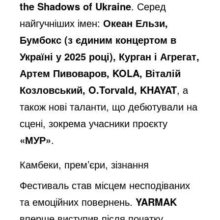
the Shadows of Ukraine
. Серед
найгучніших імен:
Океан Ельзи,
Бумбокс (з єдиним концертом в
Україні у 2025 році), Курган і Агрегат,
Артем Пивоваров, KOLA, Віталій
Козловський, O.Torvald, KHAYAT
, а
також нові таланти, що дебютували на
сцені, зокрема учасники проєкту
«МУР»
.
Камбеки, прем’єри, зізнання
Фестиваль став місцем несподіваних
та емоційних повернень.
YARMAK
вперше виступив після початку