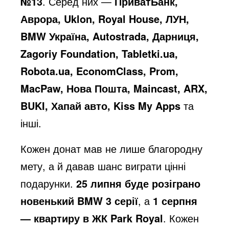
№13
. Серед них —
ПриватБанк,
Аврора, Uklon, Royal House, ЛУН,
BMW Україна, Autostrada, Дарниця,
Zagoriy Foundation,
Tabletki.ua
,
Robota.ua
, EconomClass, Prom,
MacPaw, Нова Пошта, Maincast, ARX,
BUKI, Хапай авто, Kiss My Apps
та
інші.
Кожен донат мав не лише благородну
мету, а й давав шанс виграти цінні
подарунки.
25 липня буде розіграно
новенький BMW 3 серії
, а
1 серпня
— квартиру в ЖК Park Royal
. Кожен