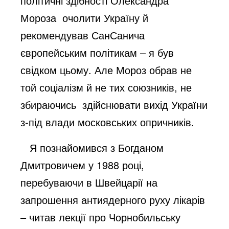
політичні здібності Олександра
Мороза очолити Україну й
рекомендував СанСанича
європейським політикам – я був
свідком цьому. Але Мороз обрав не
той соціалізм й не тих союзників, не
збираючись здійснювати вихід України
з-під влади московських опричників.
Я познайомився з Богданом
Дмитровичем у 1988 році,
перебуваючи в Швейцарії на
запрошення антиядерного руху лікарів
– читав лекції про Чорнобильську