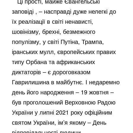
Ці прості, майже Євангельські
заповіді , – насправді дуже нелегкі до
їх реалізації в світі ненависті,
шовінізму, брехні, безмежного
популізму, у світі Путіна, Трампа,
іранських мулл, європейських правих
типу Орбана та африканських
диктаторів – є дороговказом
Гаврилишина в майбутнє. І недаремно
день його народження – 19 жовтня –
був проголошений Верховною Радою
України у липні 2021 року офіційним
святом України, ім’я якому – День
відповідальності людини.