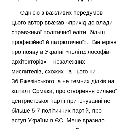
Однією з важливих передумов
цього автор вважав «прихід до влади
справжньої політичної еліти, більш
професійної й патріотичної». Він мріяв
про появу в Україні «політфілософів-
архітекторів» – незалежних
мислителів, схожих на нього чи
Зб.Бжезінського, а не темних ділків на
кшталт Єрмака, про створення сильної
центристської партії при існуванні не
більше 5-7 політичних партій, про
вступ України в ЄС. Мене вразило