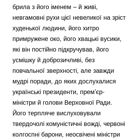
брила з його іменем – й живі,
невгамовні рухи цієї невеликої на зріст
худенької людини, його хитро
примружене око, його хвацькі вусики,
які він постійно підкручував, його
усмішку й доброзичливі, без
повчальної зверхності, але завжди
мудрі поради, до яких дослухалися
українські президенти, прем’єр-
міністри й голови Верховної Ради.
Його терпляче вислуховували
твердочолі комуністичні вожді, червоні
колгоспні барони, неосвічені міністри