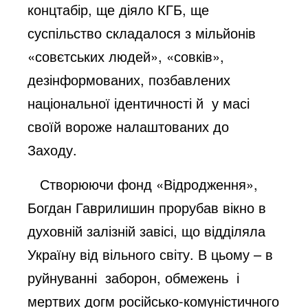
концтабір, ще діяло КГБ, ще
суспільство складалося з мільйонів
«совєтських людей», «совків»,
дезінформованих, позбавлених
національної ідентичності й у масі
своїй вороже налаштованих до
Заходу.
Створюючи фонд «Відродження»,
Богдан Гаврилишин прорубав вікно в
духовній залізній завісі, що відділяла
Україну від вільного світу. В цьому – в
руйнуванні заборон, обмежень і
мертвих догм російсько-комуністичного