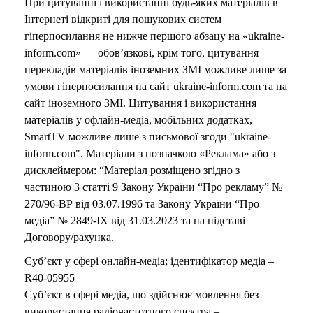
При цитуванні і використанні будь-яких матеріалів в
Інтернеті відкриті для пошукових систем
гіперпосилання не нижче першого абзацу на «ukraine-
inform.com» — обов’язкові, крім того, цитування
перекладів матеріалів іноземних ЗМІ можливе лише за
умови гіперпосилання на сайт ukraine-inform.com та на
сайт іноземного ЗМІ. Цитування і використання
матеріалів у офлайн-медіа, мобільних додатках,
SmartTV можливе лише з письмової згоди "ukraine-
inform.com". Матеріали з позначкою «Реклама» або з
дисклеймером: “Матеріал розміщено згідно з
частиною 3 статті 9 Закону України “Про рекламу” №
270/96-ВР від 03.07.1996 та Закону України “Про
медіа” № 2849-IX від 31.03.2023 та на підставі
Договору/рахунка.
Суб’єкт у сфері онлайн-медіа; ідентифікатор медіа –
R40-05955
Суб’єкт в сфері медіа, що здійснює мовлення без
використання радіочастотного спектра –