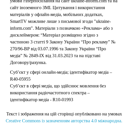
умови гіперпосилання на сайт ukraine-inform.com та на
сайт іноземного ЗМІ. Цитування і використання
матеріалів у офлайн-медіа, мобільних додатках,
SmartTV можливе лише з письмової згоди "ukraine-
inform.com". Матеріали з позначкою «Реклама» або з
дисклеймером: “Матеріал розміщено згідно з
частиною 3 статті 9 Закону України “Про рекламу” №
270/96-ВР від 03.07.1996 та Закону України “Про
медіа” № 2849-IX від 31.03.2023 та на підставі
Договору/рахунка.
Суб’єкт у сфері онлайн-медіа; ідентифікатор медіа –
R40-05955
Суб’єкт в сфері медіа, що здійснює мовлення без
використання радіочастотного спектра –
ідентифікатор медіа - R10-01993
Текст і зображення на цій сторінці опубліковано на умовах
Creative Commons із зазначенням авторства 4.0 міжнародна.