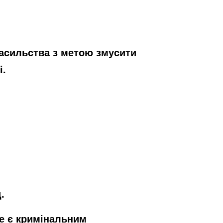
асильства з метою змусити
і.
.
не є кримінальним