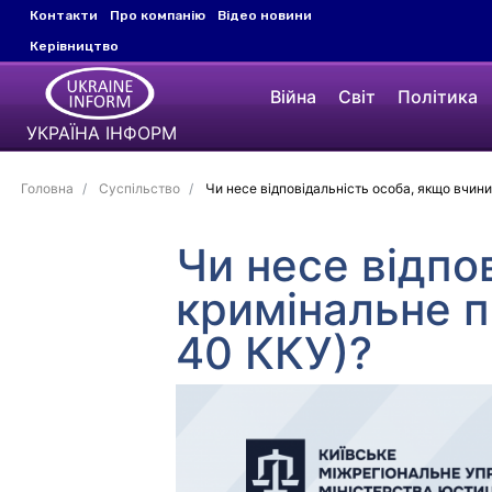
Контакти
Про компанію
Відео новини
Керівництво
Війна
Світ
Політика
УКРАЇНА ІНФОРМ
Головна
Суспільство
Чи несе відповідальність особа, якщо вчин
Чи несе відпо
кримінальне п
40 ККУ)?