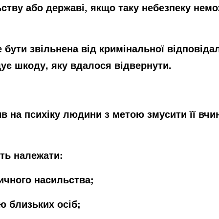
ьству або державі, якщо таку небезпеку нем
 бути звільнена від кримінальної відповіда
ує шкоду, яку вдалося відвернути.
 на психіку людини з метою змусити її вчин
ть належати:
ичного насильства;
ю близьких осіб;