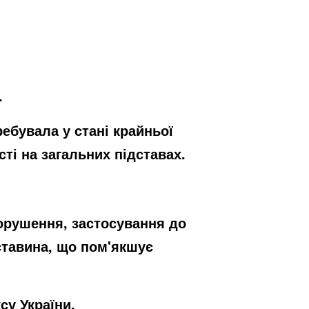
.
ебувала у стані крайньої
ті на загальних підставах.
орушення, застосування до
ставина, що пом'якшує
су України.