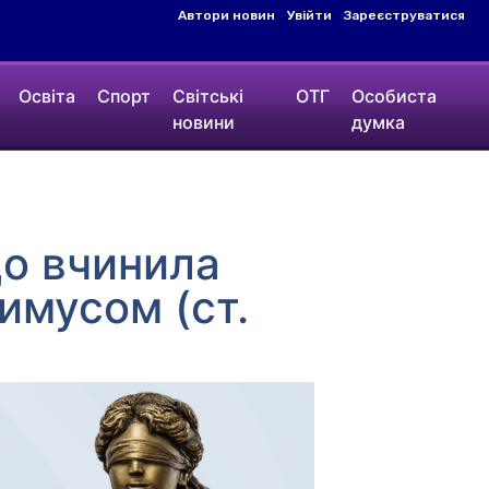
Автори новин
Увійти
Зареєструватися
Освіта
Спорт
Світські
ОТГ
Особиста
новини
думка
що вчинила
имусом (ст.