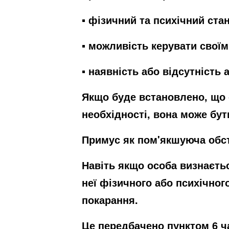
▪ фізичний та психічний ста
▪ можливість керувати своїм
▪ наявність або відсутність
Якщо буде встановлено, що о
необхідності, вона може бут
Примус як пом'якшуюча обс
Навіть якщо особа визнаєть
неї фізичного або психічно
покарання.
Це передбачено пунктом 6 ча