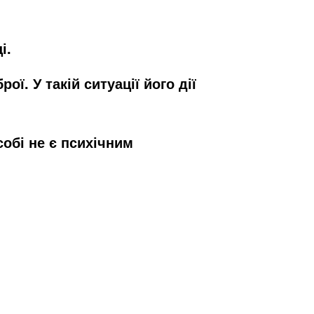
і.
ї. У такій ситуації його дії
обі не є психічним