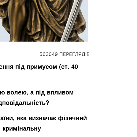
563049 ПЕРЕГЛЯДІВ
ння під примусом (ст. 40
ою волею, а під впливом
ідповідальність?
раїни, яка визначає фізичний
и кримінальну