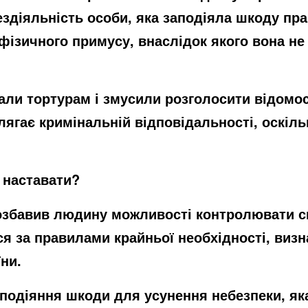
здіяльність особи, яка заподіяла шкоду п
фізичного примусу, внаслідок якого вона не
али тортурам і змусили розголосити відомо
лягає кримінальній відповідальності, оскіль
 наставати?
збавив людину можливості контролювати сво
ся за правилами крайньої необхідності, виз
ни.
аподіяння шкоди для усунення небезпеки, як