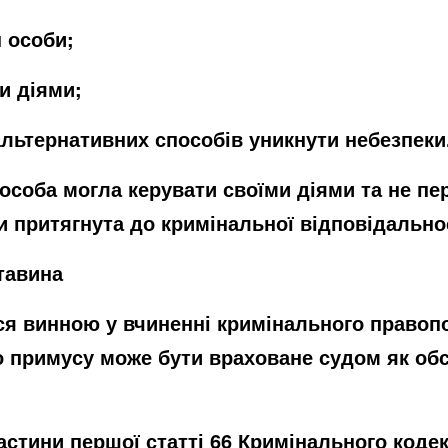
н особи;
и діями;
 альтернативних способів уникнути небезпеки
соба могла керувати своїми діями та не пер
и притягнута до кримінальної відповідальнос
тавина
ся винною у вчиненні кримінального правоп
го примусу може бути враховане судом як об
стини першої статті 66 Кримінального кодек