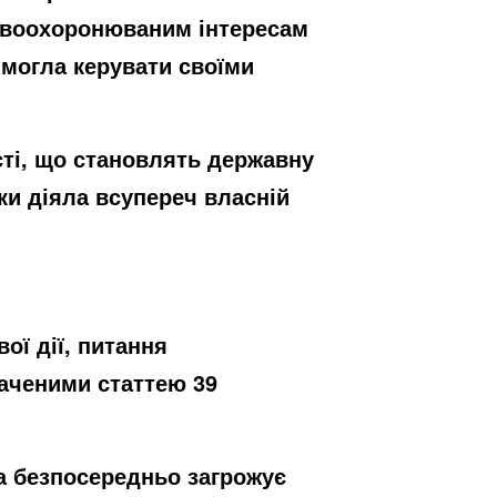
равоохоронюваним інтересам
 могла керувати своїми
сті, що становлять державну
ки діяла всупереч власній
ї дії, питання
наченими статтею 39
а безпосередньо загрожує