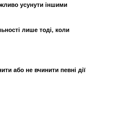
ожливо усунути іншими
льності лише тоді, коли
ити або не вчинити певні дії