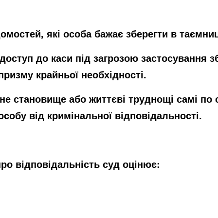
омостей, які особа бажає зберегти в таємниц
оступ до каси під загрозою застосування збро
призму крайньої необхідності.
е становище або життєві труднощі самі по с
собу від кримінальної відповідальності.
ро відповідальність суд оцінює:
;