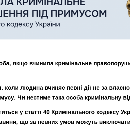
соба, якщо вчинила кримінальне правопоруше
ї, коли людина вчиняє певні дії не за власн
имусу. Чи нестиме така особа кримінальну в
титься у статті 40 Кримінального кодексу Ук
тавини, що за певних умов можуть виключат