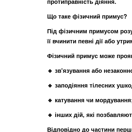
протиправність діяння.
Що таке фізичний примус?
Під фізичним примусом розу
її вчинити певні дії або утр
Фізичний примус може прояв
🔹 зв'язування або незаконн
🔹 заподіяння тілесних ушк
🔹 катування чи мордування
🔹 інших дій, які позбавляю
Відповідно до частини першо