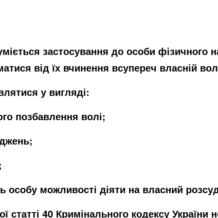
міється застосування до особи фізичного н
иматися від їх вчинення всупереч власній вол
лятися у вигляді:
ого позбавлення волі;
оджень;
;
ть особу можливості діяти на власний розсуд
ї статті 40 Кримінального кодексу України 