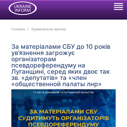
Головна
Кримінальна хроніка
За матеріалами СБУ до 10 років
ув’язнення загрожує
організаторам
псевдореферендуму на
Луганщині, серед яких двоє так
зв. «депутатів» та «член
«общественной палаты лнр»