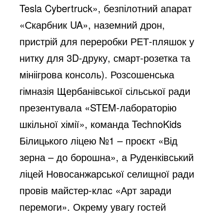
Tesla Cybertruck», безпілотний апарат
«Скарбник UA», наземний дрон,
пристрій для переробки РЕТ-пляшок у
нитку для 3D-друку, смарт-розетка та
мініігрова консоль). Розсошенська
гімназія Щербанівської сільської ради
презентувала «STEM-лабораторію
шкільної хімії», команда TechnoKids
Білицького ліцею №1 – проєкт «Від
зерна – до борошна», а Руденківський
ліцей Новосанжарської селищної ради
провів майстер-клас «Арт заради
перемоги». Окрему увагу гостей