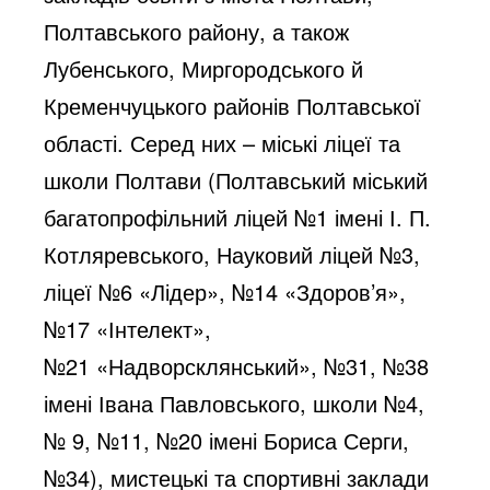
Полтавського району, а також
Лубенського, Миргородського й
Кременчуцького районів Полтавської
області. Серед них – міські ліцеї та
школи Полтави (Полтавський міський
багатопрофільний ліцей №1 імені І. П.
Котляревського, Науковий ліцей №3,
ліцеї №6 «Лідер», №14 «Здоров’я»,
№17 «Інтелект»,
№21 «Надворсклянський», №31, №38
імені Івана Павловського, школи №4,
№ 9, №11, №20 імені Бориса Серги,
№34), мистецькі та спортивні заклади