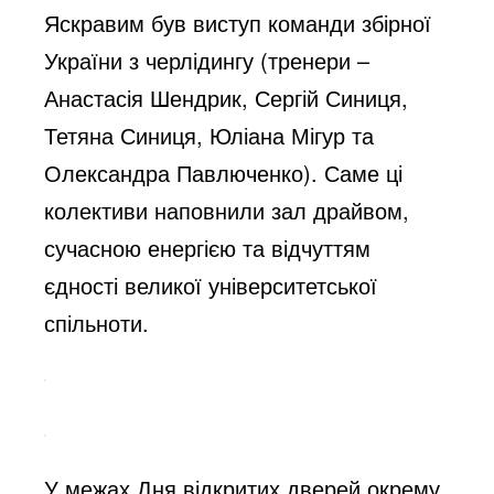
Яскравим був виступ команди збірної
України з черлідингу (тренери –
Анастасія Шендрик, Сергій Синиця,
Тетяна Синиця, Юліана Мігур та
Олександра Павлюченко). Саме ці
колективи наповнили зал драйвом,
сучасною енергією та відчуттям
єдності великої університетської
спільноти.
У межах Дня відкритих дверей окрему