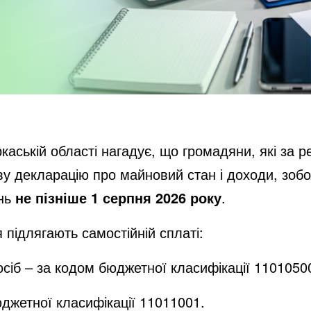
аській області нагадує, що громадяни, які за 
у декларацію про майновий стан і доходи, зобов
ань
не пізніше
1 серпня 2026 року
.
підлягають самостійній сплаті:
осіб – за кодом бюджетної класифікації 1101050
юджетної класифікації 11011001.