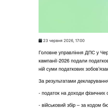
23 червня 2026, 17:00
Головне управління ДПС у Черк
кампанії-2026 подали податков
ній суми податкових зобов’яз
За результатами декларування 
- податок на доходи фізичних 
- військовий збір – за кодом б