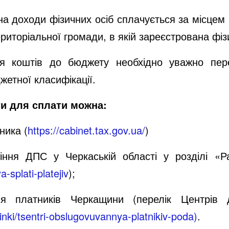
а доходи фізичних осіб сплачується за місцем 
риторіальної громади, в якій зареєстрована фіз
я коштів до бюджету необхідно уважно перев
жетної класифікації.
ти для сплати можна:
ника (
https://cabinet.tax.gov.ua/
)
іння ДПС у Черкаській області у розділі «Р
a-splati-platejiv
);
я платників Черкащини (перелік Центрів
rinki/tsentri-obslugovuvannya-platnikiv-poda
)
.