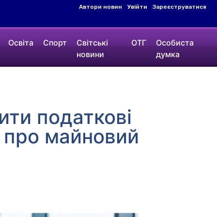
Автори новин
Увійти
Зареєструватися
Освіта
Спорт
Світські
ОТГ
Особиста
новини
думка
ити податкові
ї про майновий