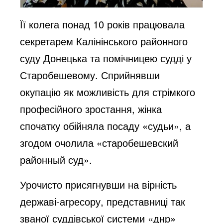
Її колега понад 10 років працювала
секретарем Калінінського районного
суду Донецька та помічницею судді у
Старобешевому. Сприйнявши
окупацію як можливість для стрімкого
професійного зростання, жінка
спочатку обійняла посаду «судьи», а
згодом очолила «старобешевский
районный суд».
Урочисто присягнувши на вірність
державі-агресору, представниці так
званої суддівської системи «днр»