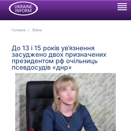
Головна
Війна
До 13 і 15 років ув’язнення
засуджено двох призначених
президентом рф очільниць
псевдосудів «днр»