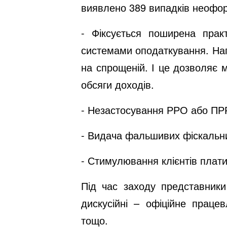
виявлено 389 випадків неофор
- Фіксується поширена прак
системами оподаткування. Нап
на спрощеній. І це дозволяє м
обсяги доходів.
- Незастосування РРО або ПР
- Видача фальшивих фіскальни
- Стимулювання клієнтів плати
Під час заходу представники
дискусійні – офіційне праце
тощо.