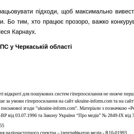
рацьовувати підходи, щоб максимально вивести
ти. Бо тим, хто працює прозоро, важко конкурув
еся Карнаух.
ПС у Черкаській області
еті відкриті для пошукових систем гіперпосилання не нижче першо
 за умови гіперпосилання на сайт ukraine-inform.com та на сайт
письмової згоди "ukraine-inform.com". Матеріали з позначкою «Р
ВР від 03.07.1996 та Закону України “Про медіа” № 2849-IX від 3
55
ня радіочастотного спектра – ідентифікатор медіа - R10-01993