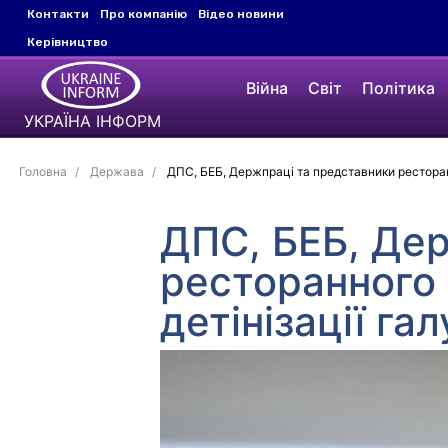
Контакти
Про компанію
Відео новини
Керівництво
Війна
Світ
Політика
УКРАЇНА ІНФОРМ
Головна
Держава
ДПС, БЕБ, Держпраці та представники ресторанн
ДПС, БЕБ, Де
ресторанного 
детінізації гал