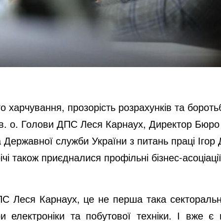
 харчування, прозорість розрахунків та боротьб
і в. о. Голови ДПС Леся Карнаух, Директор Бюро
 Державної служби України з питань праці Ігор
ічі також приєдналися профільні бізнес-асоціац
ПС Леся Карнаух, це не перша така секторальна
 електроніки та побутової техніки. І вже є