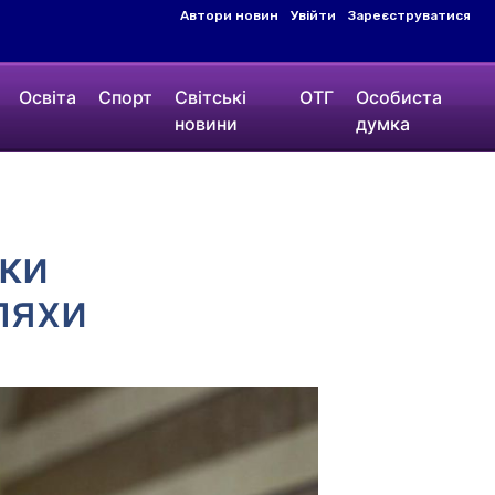
Автори новин
Увійти
Зареєструватися
Освіта
Спорт
Світські
ОТГ
Особиста
новини
думка
ки
ляхи