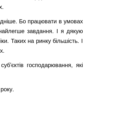
х.
адніше. Бо працювати в умовах
 найлегше завдання. І я дякую
и. Таких на ринку більшість. І
х.
уб’єктів господарювання, які
року.