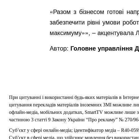
«Разом з бізнесом готові нап
забезпечити рівні умови робо
максимуму»», – акцентувала Л
Автор:
Головне управління Д
При цитуванні і використанні будь-яких матеріалів в Інтерн
цитування перекладів матеріалів іноземних ЗМІ можливе лише
офлайн-медіа, мобільних додатках, SmartTV можливе лише з 
частиною 3 статті 9 Закону України “Про рекламу” № 270/96-
Суб’єкт у сфері онлайн-медіа; ідентифікатор медіа – R40-059
Суб’єкт в сфері медіа, що здійснює мовлення без використан