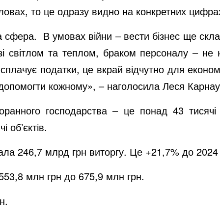
ловах, то це одразу видно на конкретних цифра
а сфера. В умовах війни – вести бізнес ще скл
 зі світлом та теплом, браком персоналу – не
сплачує податки, це вкрай відчутно для економік
допомогти кожному», – наголосила Леся Карнау
анного господарства – це понад 43 тисячі с
і об’єктів.
ала 246,7 млрд грн виторгу. Це +21,7% до 2024 
553,8 млн грн до 675,9 млн грн.
рн.