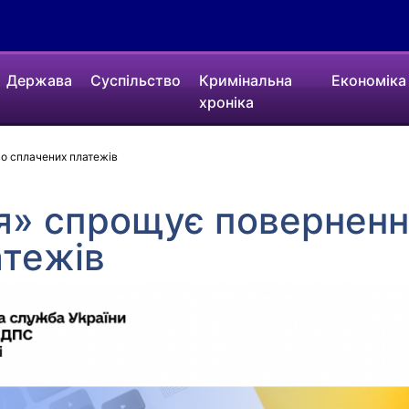
Держава
Суспільство
Кримінальна
Економіка
хроніка
о сплачених платежів
я» спрощує поверненн
атежів