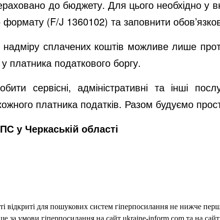
ераховано до бюджету. Для цього необхідно у в
 формату (F/J 1360102) та заповнити обов’язко
надміру сплачених коштів можливе лише протя
 у платника податкового боргу.
бити сервісні, адміністративні та інші пос
ожного платника податків. Разом будуємо прост
ПС у Черкаській області
еті відкриті для пошукових систем гіперпосилання не нижче першо
 за умови гіперпосилання на сайт ukraine-inform.com та на сайт