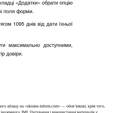
кладці «Додатки» обрати опцію
ві поля форми.
гом 1095 днів від дати їхньої
луги максимально доступними,
ір довіри.
го абзацу на «ukraine-inform.com» — обов’язкові, крім того,
 іноземного ЗМІ. Цитування і використання матеріалів у