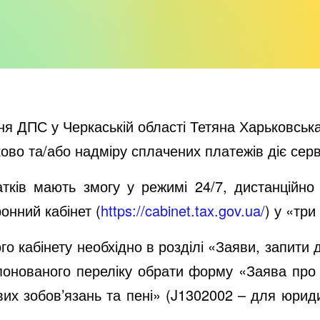
ня ДПС у Черкаській області Тетяна Харьковськ
во та/або надміру сплачених платежів діє серв
атків мають змогу у режимі 24/7, дистанційно
онний кабінет (
https://cabinet.tax.gov.ua/
) у «три
о кабінету необхідно в розділі «Заяви, запити 
опонованого переліку обрати форму «Заява пр
их зобов’язань та пені» (J1302002 – для юрид