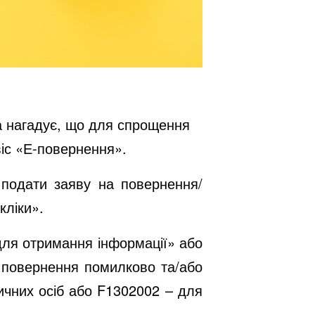
а нагадує, що для спрощення
іс «Е-повернення».
 подати заяву на повернення/
 кліки».
для отримання інформації» або
о повернення помилково та/або
ичних осіб або F1302002 – для