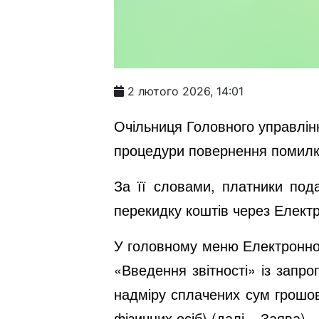
2 лютого 2026, 14:01
Очільниця Головного управлін
процедури повернення помилко
За її словами, платники под
перекидку коштів через Електр
У головному меню Електронног
«Введення звітності» із запр
надміру сплачених сум грошов
фізичних осіб) (далі – Заява).