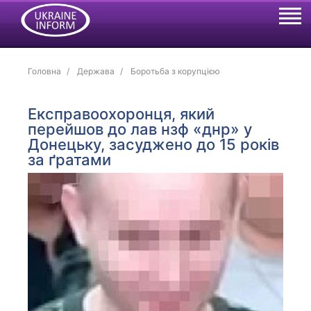
Головна
Держава
Боротьба з корупцією
Експравоохоронця, який
перейшов до лав нзф «днр» у
Донецьку, засуджено до 15 років
за ґратами