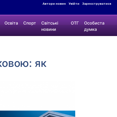
Автори новин
Увійти
Зареєструватися
Освіта
Спорт
Світські
ОТГ
Особиста
новини
думка
ковою: як