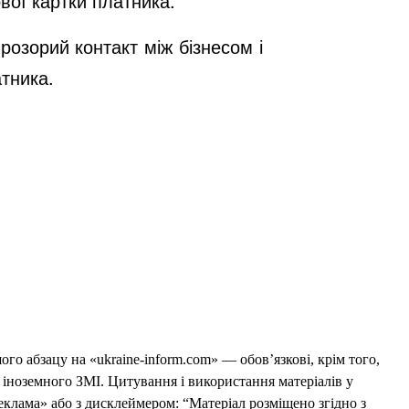
вої картки платника.
озорий контакт між бізнесом і
тника.
го абзацу на «ukraine-inform.com» — обов’язкові, крім того,
 іноземного ЗМІ. Цитування і використання матеріалів у
еклама» або з дисклеймером: “Матеріал розміщено згідно з