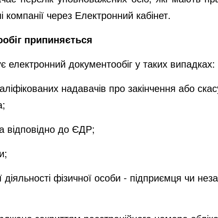
і компанії через Електронний кабінет.
ообіг припиняється
 електронний документообіг у таких випадках:
валіфікованих надавачів про закінчення або ска
а;
ва відповідно до ЄДР;
и;
 діяльності фізичної особи - підприємця чи нез