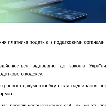
ння платника податків із податковими органами
здійснюється відповідно до законів Україн
одаткового кодексу.
ктронного документообігу після надсилання пе
орматі.
ачає перелік уповноважених осіб, які мають пр