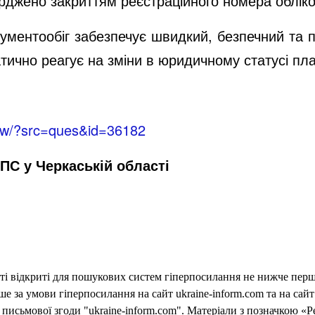
ерджено закриттям реєстраційного номера обліко
ументообіг забезпечує швидкий, безпечний та пр
тично реагує на зміни в юридичному статусі пла
view/?src=ques&id=36182
ПС у Черкаській області
еті відкриті для пошукових систем гіперпосилання не нижче першо
 за умови гіперпосилання на сайт ukraine-inform.com та на сайт
письмової згоди "ukraine-inform.com". Матеріали з позначкою «Р