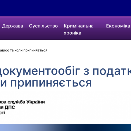
Держава
Суспільство
Кримінальна
Економіка
хроніка
рацює та коли припиняється
окументообіг з подат
ли припиняється