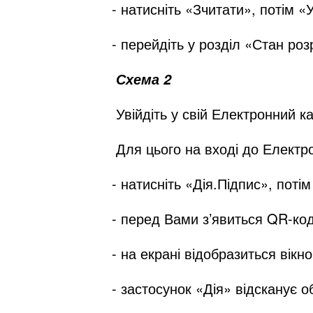
- натисніть «Зчитати», потім «У
- перейдіть у розділ «Стан ро
Схема 2
Увійдіть у свій Електронний ка
Для цього на вході до Електро
- натисніть «Дія.Підпис», поті
- перед Вами з’явиться QR-код
- на екрані відобразиться вікн
- застосунок «Дія» відсканує о