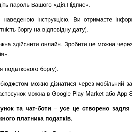
діть пароль Вашого «Дія.Підпис».
 наведеною інструкцією, Ви отримаєте інфор
ність боргу на відповідну дату).
жна здійснити онлайн. Зробити це можна чере
ія».
я податкового боргу).
з бюджетом можно дізнатися через мобільний з
застосунок можна в
Google Play Market
або
App S
сунок та чат-боти – усе це створено задля
жного платника податків.