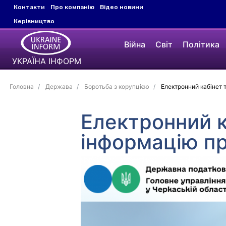
Контакти
Про компанію
Відео новини
Керівництво
Війна
Світ
Політика
УКРАЇНА ІНФОРМ
Головна
Держава
Боротьба з корупцією
Електронний кабінет т
Електронний к
інформацію пр