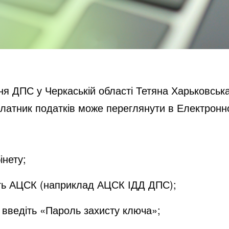
ня ДПС у Черкаській області Тетяна Харьковськ
платник податків може переглянути в Електрон
інету
;
іть АЦСК (наприклад АЦСК ІДД ДПС);
 введіть «Пароль захисту ключа»;