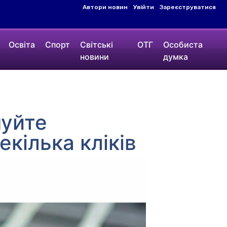
Автори новин
Увійти
Зареєструватися
Освіта
Спорт
Світські
ОТГ
Особиста
новини
думка
муйте
кілька кліків