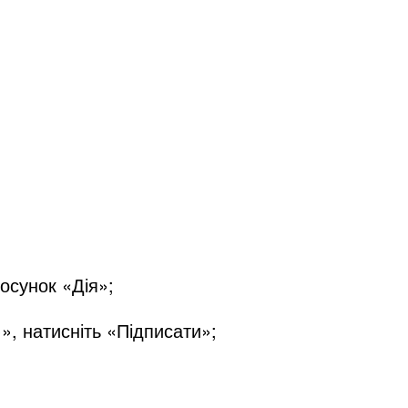
осунок «Дія»;
», натисніть «Підписати»;