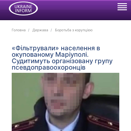
Головна
Держава
Боротьба з корупцією
«Фільтрували» населення в
окупованому Маріуполі.
Судитимуть організовану групу
псевдоправоохоронців