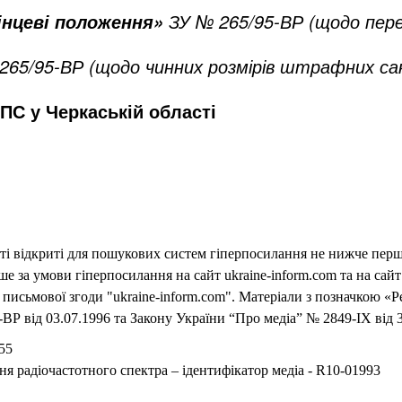
ЗУ № 265/95-ВР (щодо пере
кінцеві положення»
265/95-ВР (щодо чинних розмірів штрафних са
ПС у Черкаській області
еті відкриті для пошукових систем гіперпосилання не нижче першо
 за умови гіперпосилання на сайт ukraine-inform.com та на сайт
письмової згоди "ukraine-inform.com". Матеріали з позначкою «Р
ВР від 03.07.1996 та Закону України “Про медіа” № 2849-IX від 3
55
ня радіочастотного спектра – ідентифікатор медіа - R10-01993