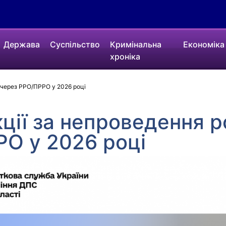
Держава
Суспільство
Кримінальна
Економіка
хроніка
в через РРО/ПРРО у 2026 році
кції за непроведення р
РО у 2026 році