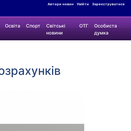
Автори новин
Увійти
Зареєструватися
Освіта
Спорт
Світські
ОТГ
Особиста
новини
думка
озрахунків