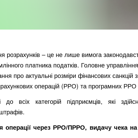
 розрахунків – це не лише вимога законодавств
умлінного платника податків. Головне управлінн
ння про актуальні розміри фінансових санкцій 
зрахункових операцій (РРО) та програмних РРО 
 до всіх категорій підприємців, які здійсн
 штрафів.
я операції через РРО/ПРРО, видачу чека н