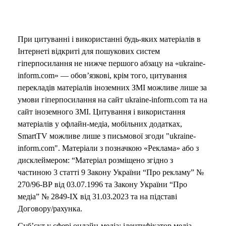
При цитуванні і використанні будь-яких матеріалів в
Інтернеті відкриті для пошукових систем
гіперпосилання не нижче першого абзацу на «ukraine-
inform.com» — обов’язкові, крім того, цитування
перекладів матеріалів іноземних ЗМІ можливе лише за
умови гіперпосилання на сайт ukraine-inform.com та на
сайт іноземного ЗМІ. Цитування і використання
матеріалів у офлайн-медіа, мобільних додатках,
SmartTV можливе лише з письмової згоди "ukraine-
inform.com". Матеріали з позначкою «Реклама» або з
дисклеймером: “Матеріал розміщено згідно з
частиною 3 статті 9 Закону України “Про рекламу” №
270/96-ВР від 03.07.1996 та Закону України “Про
медіа” № 2849-IX від 31.03.2023 та на підставі
Договору/рахунка.
Суб’єкт у сфері онлайн-медіа; ідентифікатор медіа –