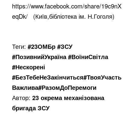
https://www.facebook.com/share/19c9nX
eqDk/
(Київ,бібліотека ім. Н.Гоголя)
Теги:
#23ОМБр #ЗСУ
#ПозивнийУкраїна #ВоїниСвітла
#Нескорені
#БезТебеНеЗакінчиться#ТвояУчасть
Важлива#РазомДоПеремоги
Автор:
23 окрема механізована
бригада ЗСУ