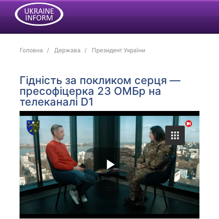
Головна
Держава
Президент України
Гідність за покликом серця —
пресофіцерка 23 ОМБр на
телеканалі D1
P
l