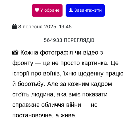
У обране
Завантажити
a
8 вересня 2025, 19:45
y
564933 ПЕРЕГЛЯДІВ
📸 Кожна фотографія чи відео з
V
фронту — це не просто картинка. Це
історії про воїнів, їхню щоденну працю
i
й боротьбу. Але за кожним кадром
стоїть людина, яка вміє показати
d
справжнє обличчя війни — не
постановочне, а живе.
e