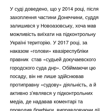
У суді доведено, що у 2014 році, після
захоплення частини Донеччини, суддя
залишився у Новоазовську, хоча мав
можливість виїхати на підконтрольну
Україні територію. У 2017 році, за
наказом «голови» квазіреспубліки
правник став «судьей докучаевского
городского суда днр». Обіймаючи цю
посаду, він не лише здійснював
протиправну «судову» діяльність, а й
активно з’являвся у підконтрольних
медіа, де надавав коментарі та
проводив брифінги, виправдовуючи дії