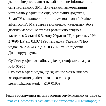
умови гіперпосилання на сайт ukraine-inform.com та на
сайт іноземного ЗМІ. Цитування і використання
матеріалів у офлайн-медіа, мобільних додатках,
SmartTV можливе лише з письмової згоди "ukraine-
inform.com". Матеріали з позначкою «Реклама» або з
дисклеймером: “Матеріал розміщено згідно з
частиною 3 статті 9 Закону України “Про рекламу” №
270/96-ВР від 03.07.1996 та Закону України “Про
медіа” № 2849-IX від 31.03.2023 та на підставі
Договору/рахунка.
Суб’єкт у сфері онлайн-медіа; ідентифікатор медіа –
R40-05955
Суб’єкт в сфері медіа, що здійснює мовлення без
використання радіочастотного спектра –
ідентифікатор медіа - R10-01993
Текст і зображення на цій сторінці опубліковано на умовах
Creative Commons із зазначенням авторства 4.0 міжнародна.