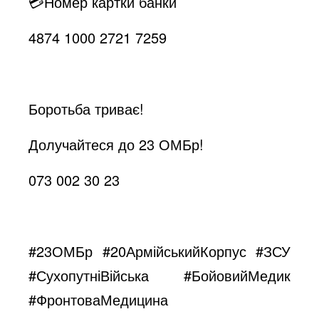
💳Номер картки банки
4874 1000 2721 7259
Боротьба триває!
Долучайтеся до 23 ОМБр!
073 002 30 23
#23ОМБр
#20АрмійськийКорпус
#ЗСУ
#СухопутніВійська
#БойовийМедик
#ФронтоваМедицина