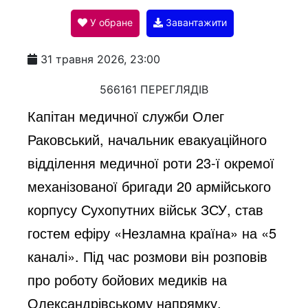
У обране
Завантажити
a
31 травня 2026, 23:00
y
566161 ПЕРЕГЛЯДІВ
Капітан медичної служби Олег
V
Раковський, начальник евакуаційного
відділення медичної роти 23-ї окремої
i
механізованої бригади 20 армійського
корпусу Сухопутних військ ЗСУ, став
d
гостем ефіру «Незламна країна» на «5
каналі». Під час розмови він розповів
e
про роботу бойових медиків на
Олександрівському напрямку,