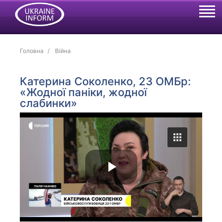
Головна
Війна
Катерина Соколенко, 23 ОМБр:
«Жодної паніки, жодної
слабинки»
P
l