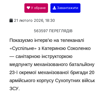
У обране
Завантажити
a
21 лютого 2026, 18:30
y
563597 ПЕРЕГЛЯДІВ
Показуємо інтерв'ю на телеканалі
V
«Суспільне» з Катериною Соколенко
— санітарною інструкторкою
i
медпункту механізованого батальйону
23-ї окремої механізованої бригади 20
d
армійського корпусу Сухопутних військ
ЗСУ.
e