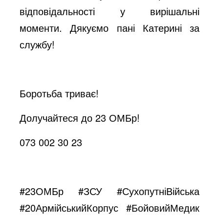
відповідальності у вирішальні
моменти. Дякуємо пані Катерині за
службу!
Боротьба триває!
Долучайтеся до 23 ОМБр!
073 002 30 23
#23ОМБр
#ЗСУ
#СухопутніВійська
#20АрмійськийКорпус
#БойовийМедик