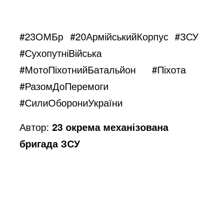
#23ОМБр
#20АрмійськийКорпус
#ЗСУ
#СухопутніВійська
#МотоПіхотнийБатальйон
#Піхота
#РазомДоПеремоги
#СилиОборониУкраїни
Автор:
23 окрема механізована
бригада ЗСУ