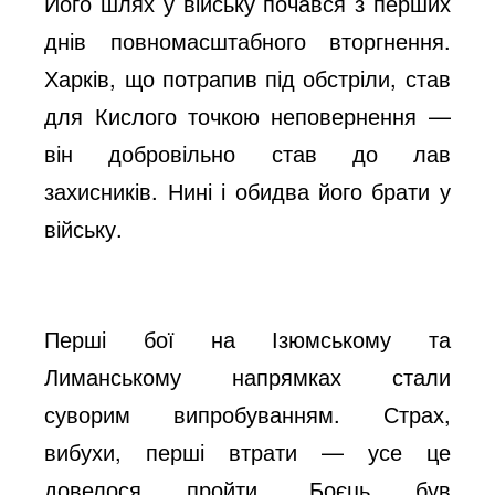
Його шлях у війську почався з перших
o
днів повномасштабного вторгнення.
Харків, що потрапив під обстріли, став
для Кислого точкою неповернення —
він добровільно став до лав
захисників. Нині і обидва його брати у
війську.
Перші бої на Ізюмському та
Лиманському напрямках стали
суворим випробуванням. Страх,
вибухи, перші втрати — усе це
довелося пройти. Боєць був