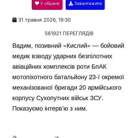
У обране
Завантажити
a
31 травня 2026, 19:30
y
561921 ПЕРЕГЛЯДІВ
Вадим, позивний «Кислий» — бойовий
V
медик взводу ударних безпілотних
авіаційних комплексів роти БпАК
i
мотопіхотного батальйону 23-ї окремої
механізованої бригади 20 армійського
d
корпусу Сухопутних військ ЗСУ.
Показуємо інтерв’ю з ним.
e