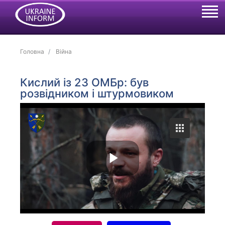
Головна
Війна
Кислий із 23 ОМБр: був
розвідником і штурмовиком
P
l