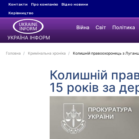
Контакти
Про компанію
Відео новини
Керівництво
Війна
Світ
Політика
УКРАЇНА ІНФОРМ
Головна
Кримінальна хроніка
Колишній правоохоронець з Луганщи
Колишній пра
15 років за д