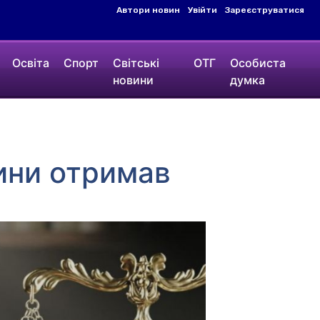
Автори новин
Увійти
Зареєструватися
Освіта
Спорт
Світські
ОТГ
Особиста
новини
думка
ини отримав