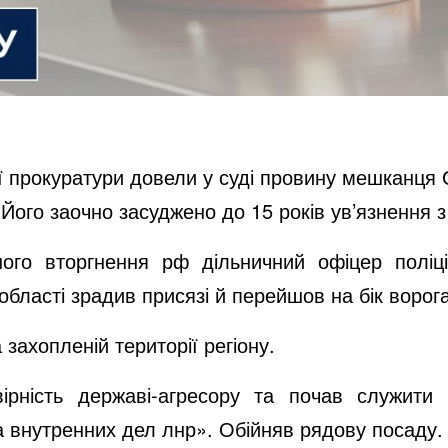
ї прокуратури довели у суді провину мешканця
). Його заочно засуджено до 15 років ув’язнення 
го вторгнення рф дільничний офіцер поліції
області зрадив присязі й перейшов на бік ворога
захопленій території регіону.
ірність державі-агресору та почав служити
 внутренних дел лнр». Обійняв рядову посаду.