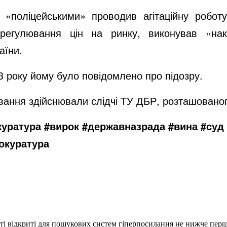
«поліцейськими» проводив агітаційну роботу
 регулювання цін на ринку, виконував «нак
аїни.
3 року йому було
повідомлено про підозру
.
вання здійснювали слідчі ТУ ДБР, розташованог
уратура #вирок #державназрада #вина #суд
окуратура
еті відкриті для пошукових систем гіперпосилання не нижче першо