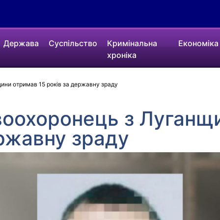
Держава
Суспільство
Кримінальна
Економіка
хроніка
ни отримав 15 років за державну зраду
воохоронець з Луганщ
ержавну зраду