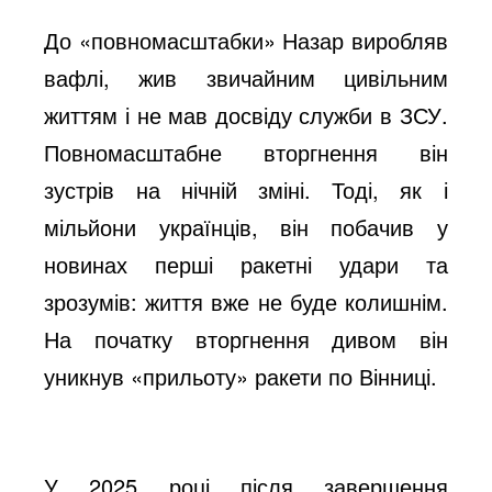
o
До «повномасштабки» Назар виробляв
вафлі, жив звичайним цивільним
життям і не мав досвіду служби в ЗСУ.
Повномасштабне вторгнення він
зустрів на нічній зміні. Тоді, як і
мільйони українців, він побачив у
новинах перші ракетні удари та
зрозумів: життя вже не буде колишнім.
На початку вторгнення дивом він
уникнув «прильоту» ракети по Вінниці.
У 2025 році після завершення