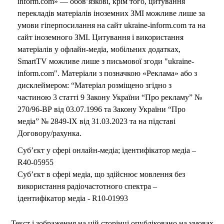
inform.com» — обов’язкові, крім того, цитування
перекладів матеріалів іноземних ЗМІ можливе лише за
умови гіперпосилання на сайт ukraine-inform.com та на
сайт іноземного ЗМІ. Цитування і використання
матеріалів у офлайн-медіа, мобільних додатках,
SmartTV можливе лише з письмової згоди "ukraine-
inform.com". Матеріали з позначкою «Реклама» або з
дисклеймером: “Матеріал розміщено згідно з
частиною 3 статті 9 Закону України “Про рекламу” №
270/96-ВР від 03.07.1996 та Закону України “Про
медіа” № 2849-IX від 31.03.2023 та на підставі
Договору/рахунка.
Суб’єкт у сфері онлайн-медіа; ідентифікатор медіа –
R40-05955
Суб’єкт в сфері медіа, що здійснює мовлення без
використання радіочастотного спектра –
ідентифікатор медіа - R10-01993
Текст і зображення на цій сторінці опубліковано на умовах