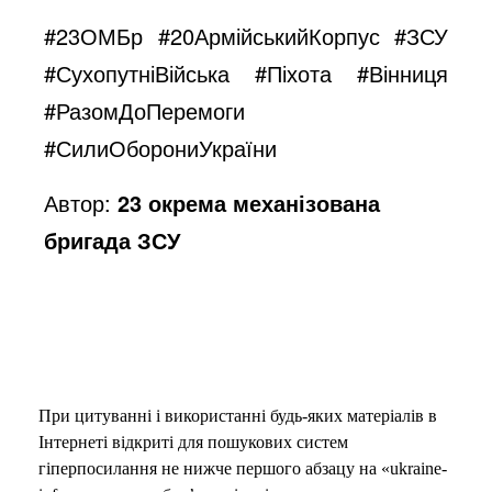
#23ОМБр
#20АрмійськийКорпус
#ЗСУ
#СухопутніВійська
#Піхота
#Вінниця
#РазомДоПеремоги
#СилиОборониУкраїни
Автор:
23 окрема механізована
бригада ЗСУ
При цитуванні і використанні будь-яких матеріалів в
Інтернеті відкриті для пошукових систем
гіперпосилання не нижче першого абзацу на «ukraine-