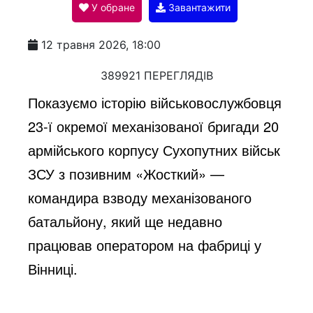
У обране
Завантажити
a
12 травня 2026, 18:00
y
389921 ПЕРЕГЛЯДІВ
Показуємо історію військовослужбовця
V
23-ї окремої механізованої бригади 20
армійського корпусу Сухопутних військ
i
ЗСУ з позивним «Жосткий» —
командира взводу механізованого
d
батальйону, який ще недавно
працював оператором на фабриці у
e
Вінниці.