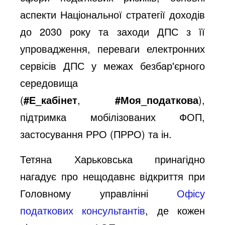
аспекти Національної стратегії доходів
до 2030 року та заходи ДПС з ïї
упровадження, переваги електронних
сервісів ДПС у межах безбар'єрного
середовища
(
#Е_кабінет
,
#Моя_податкова
),
підтримка мобілізованих ФОП,
застосування РРО (ПРРО) та ін.
Тетяна Харьковська принагідно
нагадує про нещодавнє відкриття при
Головному управлінні
Офісу
податкових консультантів
, де кожен