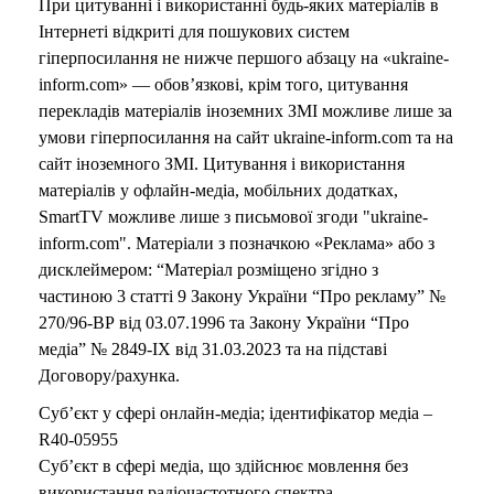
При цитуванні і використанні будь-яких матеріалів в
Інтернеті відкриті для пошукових систем
гіперпосилання не нижче першого абзацу на «ukraine-
inform.com» — обов’язкові, крім того, цитування
перекладів матеріалів іноземних ЗМІ можливе лише за
умови гіперпосилання на сайт ukraine-inform.com та на
сайт іноземного ЗМІ. Цитування і використання
матеріалів у офлайн-медіа, мобільних додатках,
SmartTV можливе лише з письмової згоди "ukraine-
inform.com". Матеріали з позначкою «Реклама» або з
дисклеймером: “Матеріал розміщено згідно з
частиною 3 статті 9 Закону України “Про рекламу” №
270/96-ВР від 03.07.1996 та Закону України “Про
медіа” № 2849-IX від 31.03.2023 та на підставі
Договору/рахунка.
Суб’єкт у сфері онлайн-медіа; ідентифікатор медіа –
R40-05955
Суб’єкт в сфері медіа, що здійснює мовлення без
використання радіочастотного спектра –