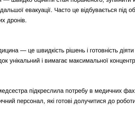
одальшої евакуації. Часто це відбувається під о
их дронів.
ицина — це швидкість рішень і готовність діяти
док унікальний і вимагає максимальної концентр
едсестра підкреслила потребу в медичних фахів
чний персонал, які готові долучитися до роботи 