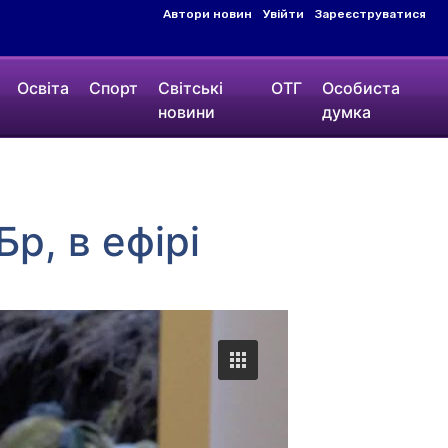
Автори новин
Увійти
Зареєструватися
Освіта
Спорт
Світські
ОТГ
Особиста
новини
думка
р, в ефірі