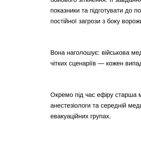
показники та підготувати до п
постійної загрози з боку ворож
Вона наголошує: військова мед
чітких сценаріїв — кожен випа
Окремо під час ефіру старша м
анестезіологи та середній меди
евакуаційних групах.