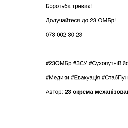
Боротьба триває!
Долучайтеся до 23 ОМБр!
073 002 30 23
#23ОМБр #ЗСУ #СухопутніВійс
#Медики #Евакуація #СтабПун
Автор:
23 окрема механізова