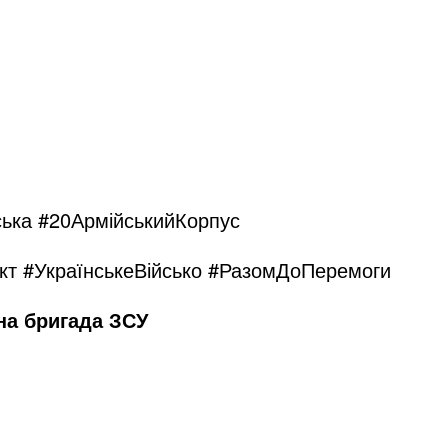
ька #20АрмійськийКорпус
кт #УкраїнськеВійсько #РазомДоПеремоги
на бригада ЗСУ