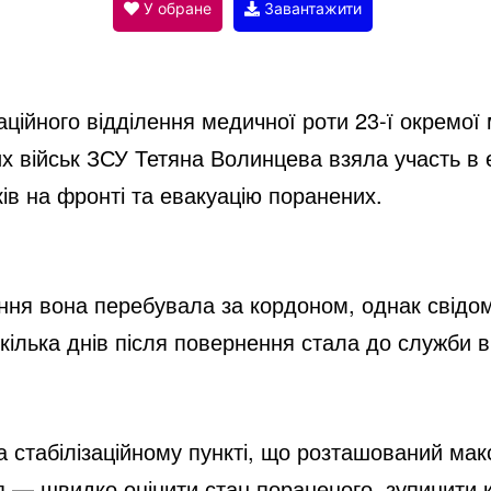
V
У обране
Завантажити
i
ійного відділення медичної роти 23-ї окремої 
d
х військ ЗСУ Тетяна Волинцева взяла участь в 
ів на фронті та евакуацію поранених.
e
ня вона перебувала за кордоном, однак свідом
o
 кілька днів після повернення стала до служби 
а стабілізаційному пункті, що розташований мак
ня — швидко оцінити стан пораненого, зупинити к