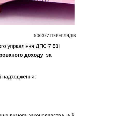
500377 ПЕРЕГЛЯДІВ
ого управління ДПС 7 581
рованого
доходу
за
і надходження:
ише вимога законодавства, а й