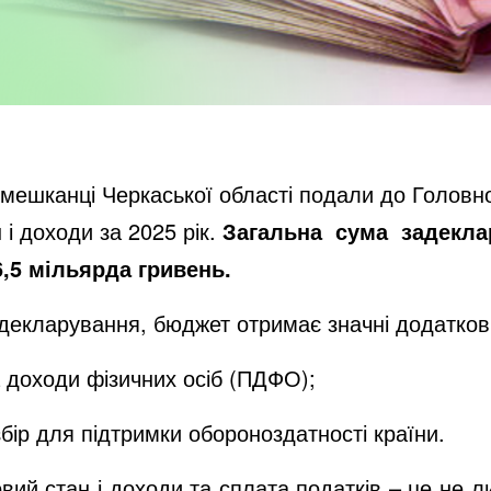
 мешканці Черкаської області подали до Головн
і доходи за 2025 рік.
Загальна
сума
задекла
6,5 мільярда
гривень.
декларування, бюджет отримає значні додатков
 доходи фізичних осіб (ПДФО);
бір для підтримки обороноздатності країни.
вий стан і доходи та сплата податків – це не л