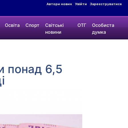
Автори новин
Увійти
Зареєструватися
Освіта
Спорт
Світські
ОТГ
Особиста
новини
думка
 понад 6,5
і