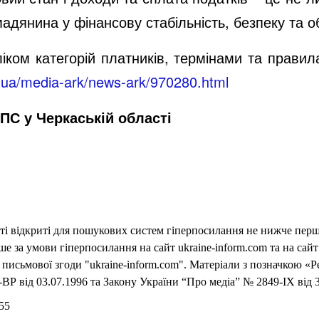
адянина у фінансову стабільність, безпеку та 
ком категорій платників, термінами та правил
v.ua/media-ark/news-ark/970280.html
ПС у Черкаській області
еті відкриті для пошукових систем гіперпосилання не нижче першо
 за умови гіперпосилання на сайт ukraine-inform.com та на сайт
письмової згоди "ukraine-inform.com". Матеріали з позначкою «Р
ВР від 03.07.1996 та Закону України “Про медіа” № 2849-IX від 3
55