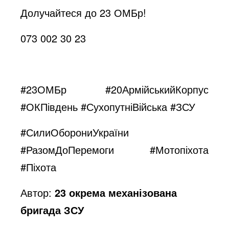
Долучайтеся до 23 ОМБр!
073 002 30 23
#23ОМБр #20АрмійськийКорпус
#ОКПівдень #СухопутніВійська #ЗСУ
#СилиОборониУкраїни
#РазомДоПеремоги #Мотопіхота
#Піхота
Автор:
23 окрема механізована
бригада ЗСУ