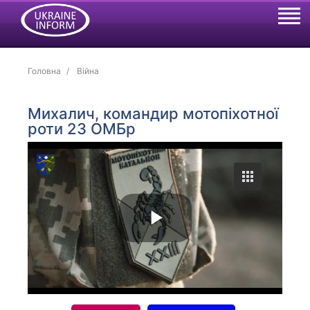
Головна
Війна
Михалич, командир мотопіхотної
роти 23 ОМБр
P
l