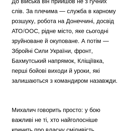
До війська він прийшов не з гучних
o
слів. За плечима — служба в карному
розшуку, робота на Донеччині, досвід
АТО/ООС, рідне місто, яке сьогодні
зруйноване й окуповане. А потім —
Збройні Сили України, фронт,
Бахмутський напрямок, Кліщіївка,
перші бойові виходи й уроки, які
залишаються з командиром назавжди.
Михалич говорить просто: у бою
важливі не ті, хто найголосніше
кричить про власну сміливість.