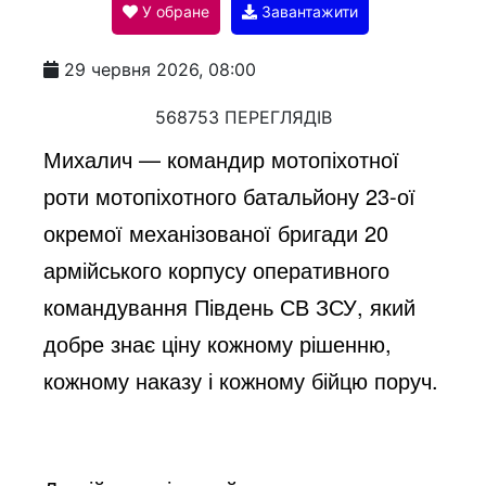
У обране
Завантажити
a
29 червня 2026, 08:00
y
568753 ПЕРЕГЛЯДІВ
Михалич — командир мотопіхотної
V
роти мотопіхотного батальйону 23-ої
окремої механізованої бригади 20
i
армійського корпусу оперативного
командування Південь СВ ЗСУ, який
d
добре знає ціну кожному рішенню,
кожному наказу і кожному бійцю поруч.
e