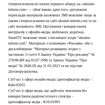
гіперпосилання не нижче першого абзацу на «ukraine-
inform.com» — обов’язкові, крім того, цитування
перекладів матеріалів іноземних ЗМІ можливе лише за
умови гіперпосилання на сайт ukraine-inform.com та на
сайт іноземного ЗМІ. Цитування і використання
матеріалів у офлайн-медіа, мобільних додатках,
SmartTV можливе лише з письмової згоди "ukraine-
inform.com". Матеріали з позначкою «Реклама» або з
дисклеймером: “Матеріал розміщено згідно з
частиною 3 статті 9 Закону України “Про рекламу” №
270/96-ВР від 03.07.1996 та Закону України “Про
медіа” № 2849-IX від 31.03.2023 та на підставі
Договору/рахунка.
Суб’єкт у сфері онлайн-медіа; ідентифікатор медіа –
R40-05955
Суб’єкт в сфері медіа, що здійснює мовлення без
використання радіочастотного спектра –
ідентифікатор медіа - R10-01993