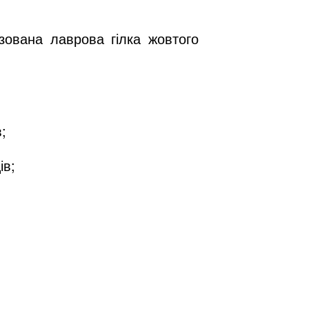
зована лаврова гілка жовтого
;
ів;