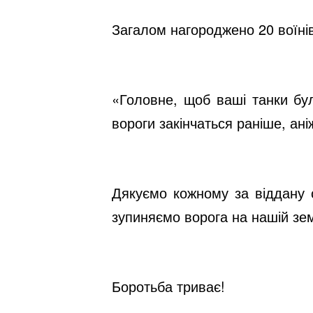
Загалом нагороджено 20 воїні
«Головне, щоб ваші танки бул
вороги закінчаться раніше, ан
Дякуємо кожному за віддану с
зупиняємо ворога на нашій зем
Боротьба триває!