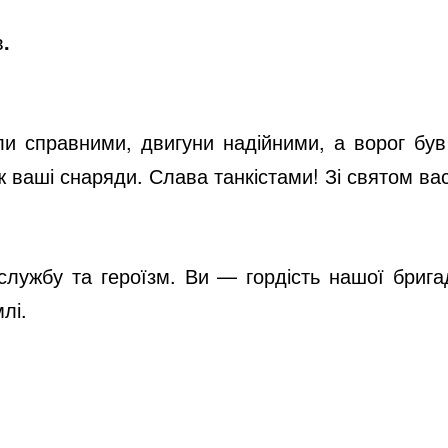
в
.
и справними, двигуни надійними, а ворог був
іж ваші снаряди. Слава танкістами! Зі святом ва
лужбу та героїзм. Ви — гордість нашої брига
лі.