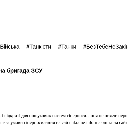
Війська #Танкісти #Танки
#БезТебеНеЗакі
на бригада ЗСУ
еті відкриті для пошукових систем гіперпосилання не нижче першо
 за умови гіперпосилання на сайт ukraine-inform.com та на сайт