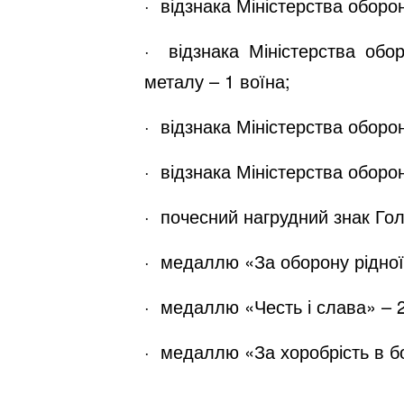
· відзнака Міністерства оборо
· відзнака Міністерства обо
металу – 1 воїна;
· відзнака Міністерства оборо
· відзнака Міністерства оборо
· почесний нагрудний знак Го
· медаллю «За оборону рідної 
· медаллю «Честь і слава» – 2 
· медаллю «За хоробр