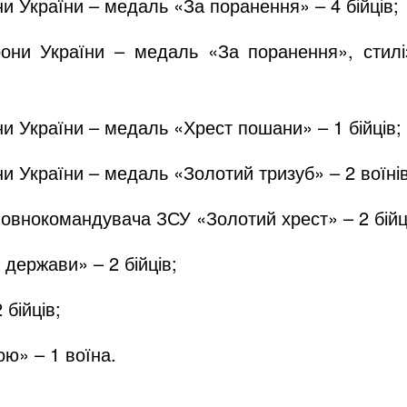
ни України – медаль «За поранення» – 4 бійців;
рони України – медаль «За поранення», стилі
ни України – медаль «Хрест пошани» – 1 бійців;
ни України – медаль «Золотий тризуб» – 2 воїнів
ловнокомандувача ЗСУ «Золотий хрест» – 2 бійц
держави» – 2 бійців;
бійців;
ість в бою» – 1 воїна.