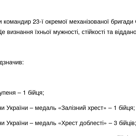
i
и командир 23-ї окремої механізованої бригади
d
визнання їхньої мужності, стійкості та відданос
e
дзначив:
o
упеня – 1 бійця;
ни України – медаль «Залізний хрест» – 1 бійця;
и України – медаль «Хрест доблесті» – 3 бійців