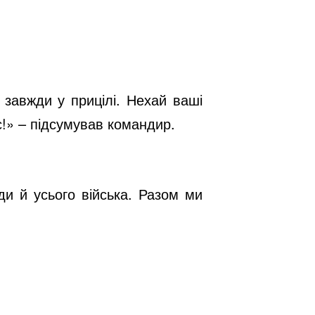
 завжди у прицілі. Нехай ваші
с!» – підсумував командир.
ди й усього війська. Разом ми