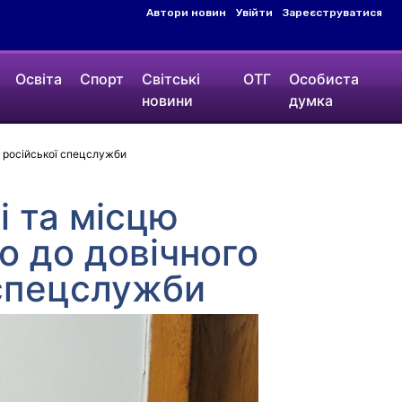
Автори новин
Увійти
Зареєструватися
Освіта
Спорт
Світські
ОТГ
Особиста
новини
думка
а російської спецслужби
і та місцю
о до довічного
 спецслужби