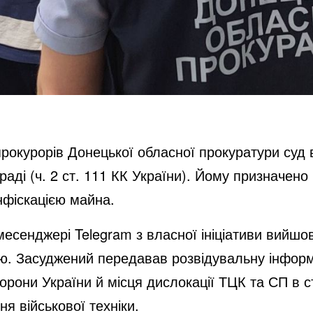
рокурорів Донецької обласної прокуратури суд 
аді (ч. 2 ст. 111 КК України). Йому призначено
нфіскацією майна.
 месенджері Telegram з власної ініціативи вийшо
ю. Засуджений передавав розвідувальну інформ
орони України й місця дислокації ТЦК та СП в с
я військової техніки.