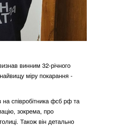
визнав винним 32-річного
 найвищу міру покарання -
в на співробітника фсб рф та
ацію, зокрема, про
толиці. Також він детально