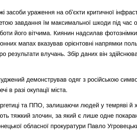
жі засоби ураження на об’єкти критичної інфрас
етою завдання їм максимальної шкоди під час о
роботи його вітчима. Киянин надсилав фотознім
онних мапах вказував орієнтовні напрямки пол
ро результати влучань. Збір даних він здійснюв
засуджений демонстрував одяг з російською сим
чі в разі окупації міста.
ергетиці та ППО, залишаючи людей у темряві й 
ють тяжкий злочин, за який є лише одне покара
Донецької обласної прокуратури Павло Угровецьк