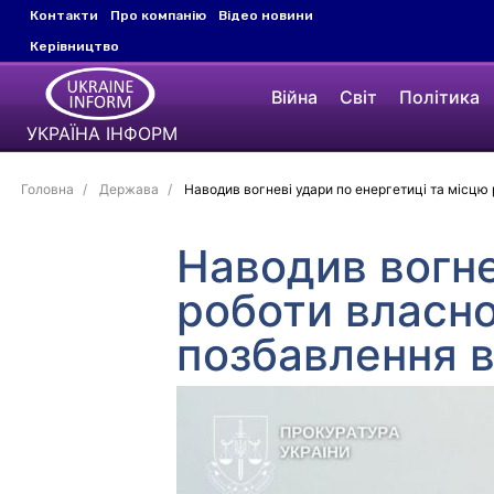
Контакти
Про компанію
Відео новини
Керівництво
Війна
Світ
Політика
УКРАЇНА ІНФОРМ
Головна
Держава
Наводив вогневі удари по енергетиці та місцю 
Наводив вогне
роботи власно
позбавлення в