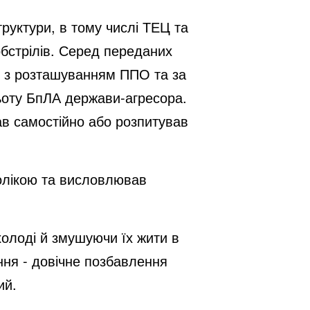
труктури, в тому числі ТЕЦ та
бстрілів. Серед переданих
ки з розташуванням ППО та за
ьоту БпЛА держави-агресора.
ав самостійно або розпитував
волікою та висловлював
холоді й змушуючи їх жити в
ння - довічне позбавлення
ий.