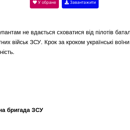
V
У обране
Завантажити
i
окупантам не вдається сховатися від пілотів бат
d
них військ ЗСУ. Крок за кроком українські воїн
ність.
e
o
на бригада ЗСУ