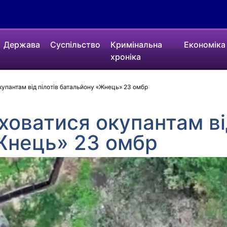
Держава
Суспільство
Кримінальна
Економіка
хроніка
купантам від пілотів батальйону «Жнець» 23 омбр
ховатися окупантам ві
Жнець» 23 омбр