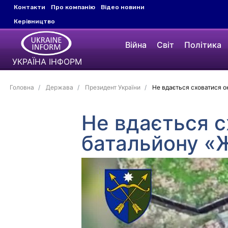
Контакти
Про компанію
Відео новини
Керівництво
Війна
Світ
Політика
УКРАЇНА ІНФОРМ
Головна
Держава
Президент України
Не вдається сховатися о
Не вдається с
батальйону «