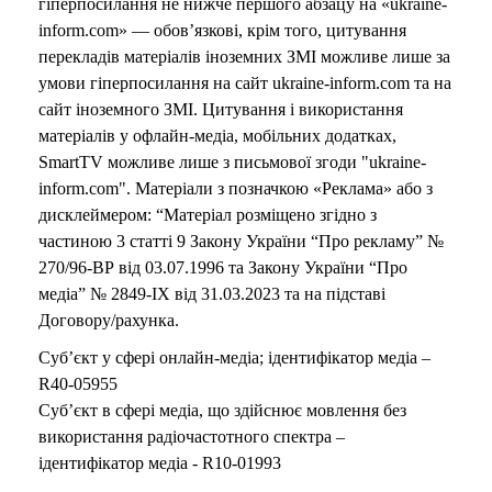
гіперпосилання не нижче першого абзацу на «ukraine-
inform.com» — обов’язкові, крім того, цитування
перекладів матеріалів іноземних ЗМІ можливе лише за
умови гіперпосилання на сайт ukraine-inform.com та на
сайт іноземного ЗМІ. Цитування і використання
матеріалів у офлайн-медіа, мобільних додатках,
SmartTV можливе лише з письмової згоди "ukraine-
inform.com". Матеріали з позначкою «Реклама» або з
дисклеймером: “Матеріал розміщено згідно з
частиною 3 статті 9 Закону України “Про рекламу” №
270/96-ВР від 03.07.1996 та Закону України “Про
медіа” № 2849-IX від 31.03.2023 та на підставі
Договору/рахунка.
Суб’єкт у сфері онлайн-медіа; ідентифікатор медіа –
R40-05955
Суб’єкт в сфері медіа, що здійснює мовлення без
використання радіочастотного спектра –
ідентифікатор медіа - R10-01993