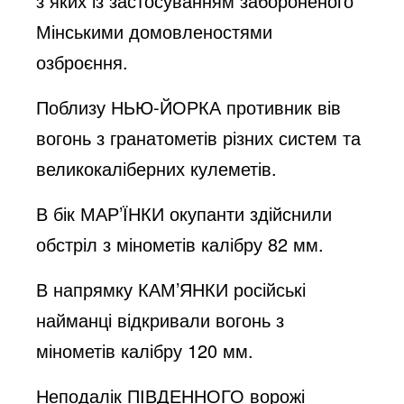
з яких із застосуванням забороненого
Мінськими домовленостями
озброєння.
Поблизу НЬЮ-ЙОРКА противник вів
вогонь з гранатометів різних систем та
великокаліберних кулеметів.
В бік МАР’ЇНКИ окупанти здійснили
обстріл з мінометів калібру 82 мм.
В напрямку КАМ’ЯНКИ російські
найманці відкривали вогонь з
мінометів калібру 120 мм.
Неподалік ПІВДЕННОГО ворожі