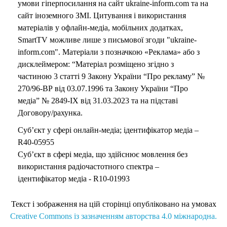
умови гіперпосилання на сайт ukraine-inform.com та на
сайт іноземного ЗМІ. Цитування і використання
матеріалів у офлайн-медіа, мобільних додатках,
SmartTV можливе лише з письмової згоди "ukraine-
inform.com". Матеріали з позначкою «Реклама» або з
дисклеймером: “Матеріал розміщено згідно з
частиною 3 статті 9 Закону України “Про рекламу” №
270/96-ВР від 03.07.1996 та Закону України “Про
медіа” № 2849-IX від 31.03.2023 та на підставі
Договору/рахунка.
Суб’єкт у сфері онлайн-медіа; ідентифікатор медіа –
R40-05955
Суб’єкт в сфері медіа, що здійснює мовлення без
використання радіочастотного спектра –
ідентифікатор медіа - R10-01993
Текст і зображення на цій сторінці опубліковано на умовах
Creative Commons із зазначенням авторства 4.0 міжнародна.