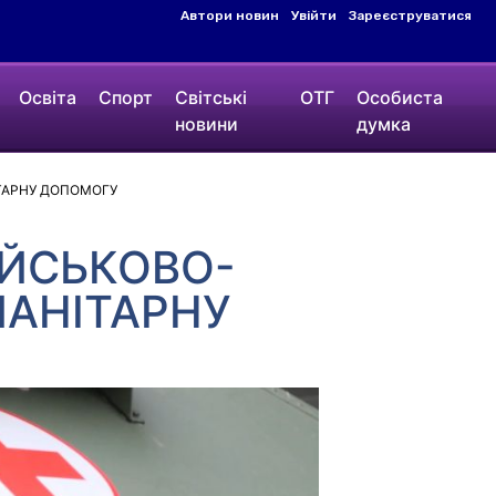
Автори новин
Увійти
Зареєструватися
Освіта
Спорт
Світські
ОТГ
Особиста
новини
думка
ТАРНУ ДОПОМОГУ
ІЙСЬКОВО-
АНІТАРНУ