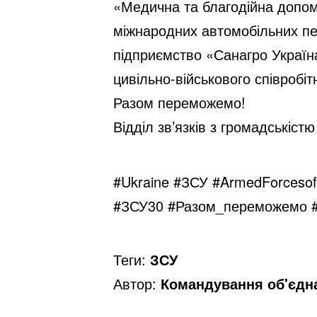
«Медична та благодійна допомо
міжнародних автомобільних пер
підприємство «Санагро Україна
цивільно-військового співробі
Разом переможемо!
Відділ зв’язків з громадськіс
#Ukraine
#ЗСУ
#ArmedForcesof
#ЗСУ30
#Разом_переможемо
Теги:
ЗСУ
Автор:
Командування об'єдна