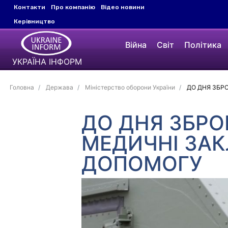
Контакти
Про компанію
Відео новини
Керівництво
Війна
Світ
Політика
УКРАЇНА ІНФОРМ
Головна
Держава
Міністерство оборони України
ДО ДНЯ ЗБР
ДО ДНЯ ЗБРО
МЕДИЧНІ ЗА
ДОПОМОГУ