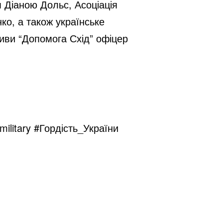
 Діаною Дольс, Асоціація
ко, а також українське
тиви “Допомога Схід” офіцер
military
#Гордість_України