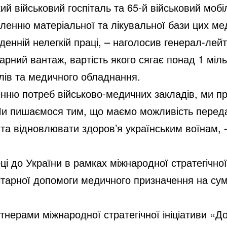
ий військовий госпіталь та 65-й військовий мобі
вленню матеріальної та лікувальної бази цих ме
денній нелегкій праці, – наголосив генерал-лей
рний вантаж, вартість якого сягає понад 1 міль
лів та медичного обладнання.
нню потреб військово-медичних закладів, ми пр
и пишаємося тим, що маємо можливість переда
та відновлювати здоров’я українським воїнам, 
ці до України в рамках міжнародної стратегічної
ітарної допомоги медичного призначення на сум
нерами міжнародної стратегічної ініціативи «До