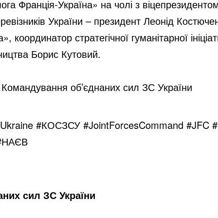
га Франція-Україна» на чолі з віцепрезидентом
евізників України – президент Леонід Костючен
», координатор стратегічної гуманітарної ініціа
тництва Борис Кутовий.
тю Командування об’єднаних сил ЗС України
Ukraine
#КОСЗСУ
#JointForcesCommand
#JFC
#
#НАЄВ
них сил ЗС України