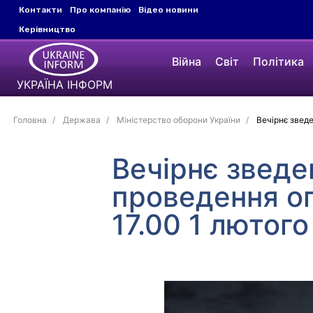
Контакти
Про компанію
Відео новини
Керівництво
Війна
Світ
Політика
УКРАЇНА ІНФОРМ
Головна
Держава
Міністерство оборони України
Вечірнє зведе
Вечірнє зведе
проведення оп
17.00 1 лютог