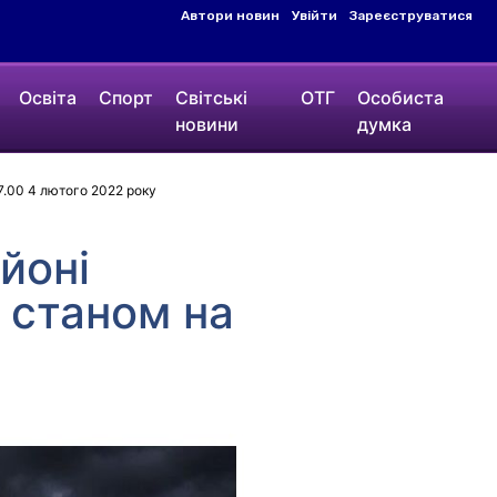
Автори новин
Увійти
Зареєструватися
Освіта
Спорт
Світські
ОТГ
Особиста
новини
думка
7.00 4 лютого 2022 року
йоні
 станом на