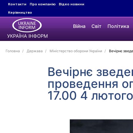
Контакти
Про компанію
Відео новини
Керівництво
Війна
Світ
Політика
УКРАЇНА ІНФОРМ
Головна
Держава
Міністерство оборони України
Вечірнє зведе
Вечірнє зведе
проведення оп
17.00 4 лютог